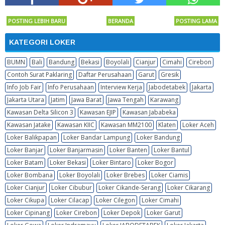
POSTING LEBIH BARU
BERANDA
POSTING LAMA
KATEGORI LOKER
BUMN
Bali
Bandung
Bekasi
Boyolali
Cianjur
Cimahi
Cirebon
Contoh Surat Paklaring
Daftar Perusahaan
Garut
Gresik
Info Job Fair
Info Perusahaan
Interview Kerja
Jabodetabek
Jakarta
Jakarta Utara
Jatim
Jawa Barat
Jawa Tengah
Karawang
Kawasan Delta Silicon 3
Kawasan EJIP
Kawasan Jababeka
Kawasan Jatake
Kawasan KIIC
Kawasan MM2100
Klaten
Loker Aceh
Loker Balikpapan
Loker Bandar Lampung
Loker Bandung
Loker Banjar
Loker Banjarmasin
Loker Banten
Loker Bantul
Loker Batam
Loker Bekasi
Loker Bintaro
Loker Bogor
Loker Bombana
Loker Boyolali
Loker Brebes
Loker Ciamis
Loker Cianjur
Loker Cibubur
Loker Cikande-Serang
Loker Cikarang
Loker Cikupa
Loker Cilacap
Loker Cilegon
Loker Cimahi
Loker Cipinang
Loker Cirebon
Loker Depok
Loker Garut