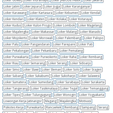
Loker Gowa
Loker Indramayu
Loker JABODETABEK
Loker Jakarta
Loker Jatim
Loker Jepara
Loker Jogja
Loker Karanganyar
Loker Karawang
Loker Kartasura
Loker Kebumen
Loker Kendal
Loker Kendari
Loker Klaten
Loker Kolaka
Loker Kotaraya
Loker Kudus
Loker Kulon Progo
Loker Lombok
Loker Magelang
Loker Majalengka
Loker Makassar
Loker Malang
Loker Manado
Loker Mojokerto
Loker Morowali
Loker Palembang
Loker Palopo
Loker Palu
Loker Pangandaran
Loker Parepare
Loker Pati
Loker Pekalongan
Loker Pekanbaru
Loker Pemalang
Loker Purwakarta
Loker Purwokerto
Loker Raha
Loker Rembang
Loker Riau
Loker Semarang
Loker Serang
Loker Sidoarjo
Loker Simo
Loker Slawi
Loker Sleman
Loker Solo
Loker Sragen
Loker Subang
Loker Sukabumi
Loker Sukoharjo
Loker Sulawesi
Loker Sumatera
Loker Sumedang
Loker Surabaya
Loker Surakarta
Loker Tangerang
Loker Tasikmalaya
Loker Tegal
Loker Temanggung
Loker Tipes
Loker Tulungagung
Loker Wonogiri
Loker Yogyakarta
Lowongan Kerja Jatinangor
Magang
Majalengka
Motivasi
Psikotes Kerja
Purwakarta
Rancaekek
Rembang
Sampang
Serang