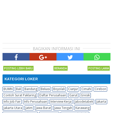
BAGIKAN INFORMASI INI
POSTING LEBIH BARU
BERANDA
POSTING LAMA
KATEGORI LOKER
BUMN
Bali
Bandung
Bekasi
Boyolali
Cianjur
Cimahi
Cirebon
Contoh Surat Paklaring
Daftar Perusahaan
Garut
Gresik
Info Job Fair
Info Perusahaan
Interview Kerja
Jabodetabek
Jakarta
Jakarta Utara
Jatim
Jawa Barat
Jawa Tengah
Karawang