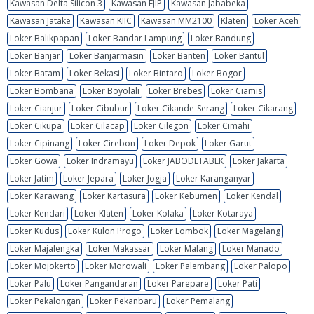
Kawasan Delta Silicon 3
Kawasan EJIP
Kawasan Jababeka
Kawasan Jatake
Kawasan KIIC
Kawasan MM2100
Klaten
Loker Aceh
Loker Balikpapan
Loker Bandar Lampung
Loker Bandung
Loker Banjar
Loker Banjarmasin
Loker Banten
Loker Bantul
Loker Batam
Loker Bekasi
Loker Bintaro
Loker Bogor
Loker Bombana
Loker Boyolali
Loker Brebes
Loker Ciamis
Loker Cianjur
Loker Cibubur
Loker Cikande-Serang
Loker Cikarang
Loker Cikupa
Loker Cilacap
Loker Cilegon
Loker Cimahi
Loker Cipinang
Loker Cirebon
Loker Depok
Loker Garut
Loker Gowa
Loker Indramayu
Loker JABODETABEK
Loker Jakarta
Loker Jatim
Loker Jepara
Loker Jogja
Loker Karanganyar
Loker Karawang
Loker Kartasura
Loker Kebumen
Loker Kendal
Loker Kendari
Loker Klaten
Loker Kolaka
Loker Kotaraya
Loker Kudus
Loker Kulon Progo
Loker Lombok
Loker Magelang
Loker Majalengka
Loker Makassar
Loker Malang
Loker Manado
Loker Mojokerto
Loker Morowali
Loker Palembang
Loker Palopo
Loker Palu
Loker Pangandaran
Loker Parepare
Loker Pati
Loker Pekalongan
Loker Pekanbaru
Loker Pemalang