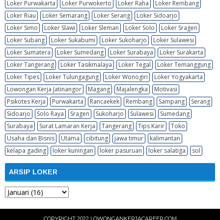
Loker Purwakarta
Loker Purwokerto
Loker Raha
Loker Rembang
Loker Riau
Loker Semarang
Loker Serang
Loker Sidoarjo
Loker Simo
Loker Slawi
Loker Sleman
Loker Solo
Loker Sragen
Loker Subang
Loker Sukabumi
Loker Sukoharjo
Loker Sulawesi
Loker Sumatera
Loker Sumedang
Loker Surabaya
Loker Surakarta
Loker Tangerang
Loker Tasikmalaya
Loker Tegal
Loker Temanggung
Loker Tipes
Loker Tulungagung
Loker Wonogiri
Loker Yogyakarta
Lowongan Kerja Jatinangor
Magang
Majalengka
Motivasi
Psikotes Kerja
Purwakarta
Rancaekek
Rembang
Sampang
Serang
Sidoarjo
Solo Raya
Sragen
Sukoharjo
Sulawesi
Sumedang
Surabaya
Surat Lamaran Kerja
Tangerang
Tips Karir
Toko
Usaha dan Bisnis
Utama
cibitung
jawa timur
kalimantan
kelapa gading
loker kuningan
loker pasuruan
loker salatiga
sol
ARSIP LOKER
COPYRIGHT 2022
LOWONGANKERJACAREER.COM