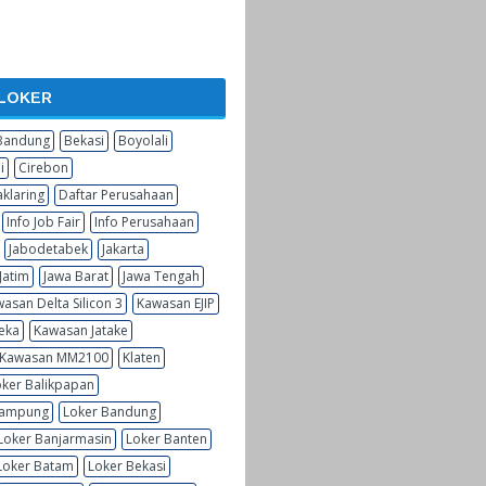
 LOKER
Bandung
Bekasi
Boyolali
i
Cirebon
klaring
Daftar Perusahaan
Info Job Fair
Info Perusahaan
Jabodetabek
Jakarta
Jatim
Jawa Barat
Jawa Tengah
asan Delta Silicon 3
Kawasan EJIP
eka
Kawasan Jatake
Kawasan MM2100
Klaten
oker Balikpapan
Lampung
Loker Bandung
Loker Banjarmasin
Loker Banten
Loker Batam
Loker Bekasi