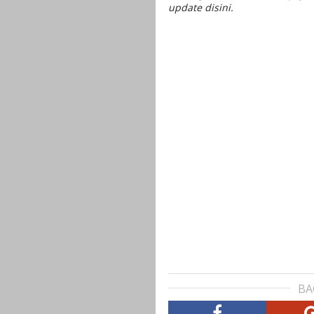
update disini.
BA