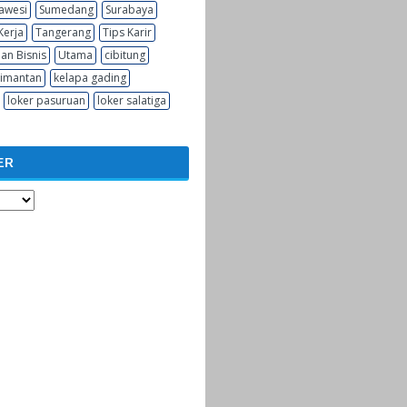
awesi
Sumedang
Surabaya
Kerja
Tangerang
Tips Karir
an Bisnis
Utama
cibitung
limantan
kelapa gading
loker pasuruan
loker salatiga
ER