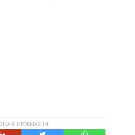
GIKAN INFORMASI INI