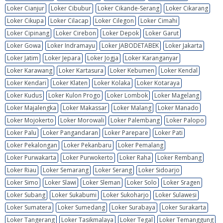
Loker Cianjur
Loker Cibubur
Loker Cikande-Serang
Loker Cikarang
Loker Cikupa
Loker Cilacap
Loker Cilegon
Loker Cimahi
Loker Cipinang
Loker Cirebon
Loker Depok
Loker Garut
Loker Gowa
Loker Indramayu
Loker JABODETABEK
Loker Jakarta
Loker Jatim
Loker Jepara
Loker Jogja
Loker Karanganyar
Loker Karawang
Loker Kartasura
Loker Kebumen
Loker Kendal
Loker Kendari
Loker Klaten
Loker Kolaka
Loker Kotaraya
Loker Kudus
Loker Kulon Progo
Loker Lombok
Loker Magelang
Loker Majalengka
Loker Makassar
Loker Malang
Loker Manado
Loker Mojokerto
Loker Morowali
Loker Palembang
Loker Palopo
Loker Palu
Loker Pangandaran
Loker Parepare
Loker Pati
Loker Pekalongan
Loker Pekanbaru
Loker Pemalang
Loker Purwakarta
Loker Purwokerto
Loker Raha
Loker Rembang
Loker Riau
Loker Semarang
Loker Serang
Loker Sidoarjo
Loker Simo
Loker Slawi
Loker Sleman
Loker Solo
Loker Sragen
Loker Subang
Loker Sukabumi
Loker Sukoharjo
Loker Sulawesi
Loker Sumatera
Loker Sumedang
Loker Surabaya
Loker Surakarta
Loker Tangerang
Loker Tasikmalaya
Loker Tegal
Loker Temanggung