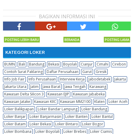
BAGIKAN INFORMASI INI
POSTING LEBIH BARU
BERANDA
POSTING LAMA
KATEGORI LOKER
BUMN
Bali
Bandung
Bekasi
Boyolali
Cianjur
Cimahi
Cirebon
Contoh Surat Paklaring
Daftar Perusahaan
Garut
Gresik
Info Job Fair
Info Perusahaan
Interview Kerja
Jabodetabek
Jakarta
Jakarta Utara
Jatim
Jawa Barat
Jawa Tengah
Karawang
Kawasan Delta Silicon 3
Kawasan EJIP
Kawasan Jababeka
Kawasan Jatake
Kawasan KIIC
Kawasan MM2100
Klaten
Loker Aceh
Loker Balikpapan
Loker Bandar Lampung
Loker Bandung
Loker Banjar
Loker Banjarmasin
Loker Banten
Loker Bantul
Loker Batam
Loker Bekasi
Loker Bintaro
Loker Bogor
Loker Bombana
Loker Boyolali
Loker Brebes
Loker Ciamis