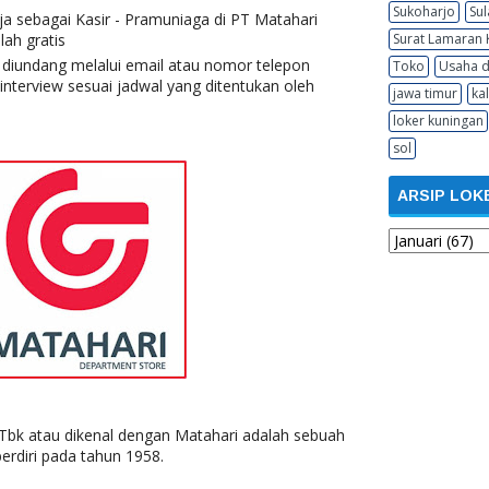
Sukoharjo
Sul
a sebagai Kasir - Pramuniaga di PT Matahari
Surat Lamaran 
ah gratis
n diundang melalui email atau nomor telepon
Toko
Usaha d
 interview sesuai jadwal yang ditentukan oleh
jawa timur
ka
loker kuningan
sol
ARSIP LOK
 Tbk
atau dikenal dengan Matahari
adalah sebuah
berdiri pada tahun 1958.