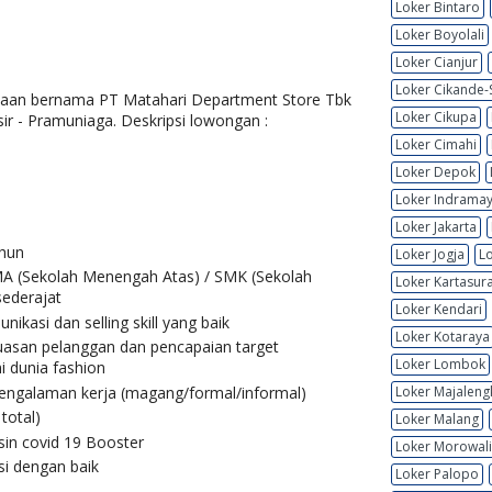
Loker Bintaro
Loker Boyolali
Loker Cianjur
Loker Cikande-
an bernama PT Matahari Department Store Tbk
Loker Cikupa
sir - Pramuniaga. Deskripsi lowongan :
Loker Cimahi
Loker Depok
Loker Indrama
Loker Jakarta
ahun
Loker Jogja
L
MA (Sekolah Menengah Atas) / SMK (Sekolah
Loker Kartasur
sederajat
Loker Kendari
ikasi dan selling skill yang baik
Loker Kotaraya
uasan pelanggan dan pencapaian target
Loker Lombok
 dunia fashion
Loker Majaleng
pengalaman kerja (magang/formal/informal)
total)
Loker Malang
sin covid 19 Booster
Loker Morowali
 dengan baik
Loker Palopo