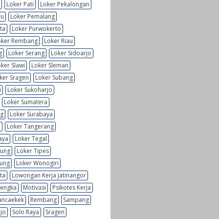
Loker Pati
Loker Pekalongan
ru
Loker Pemalang
ta
Loker Purwokerto
oker Rembang
Loker Riau
g
Loker Serang
Loker Sidoarjo
ker Slawi
Loker Sleman
ker Sragen
Loker Subang
i
Loker Sukoharjo
Loker Sumatera
ng
Loker Surabaya
a
Loker Tangerang
aya
Loker Tegal
gung
Loker Tipes
gung
Loker Wonogiri
ta
Lowongan Kerja Jatinangor
lengka
Motivasi
Psikotes Kerja
ancaekek
Rembang
Sampang
jo
Solo Raya
Sragen