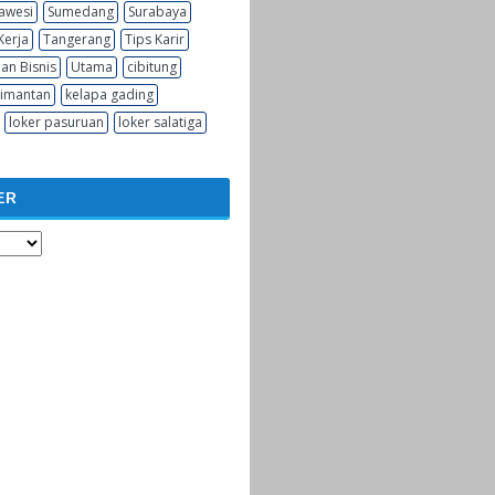
awesi
Sumedang
Surabaya
Kerja
Tangerang
Tips Karir
an Bisnis
Utama
cibitung
limantan
kelapa gading
loker pasuruan
loker salatiga
ER