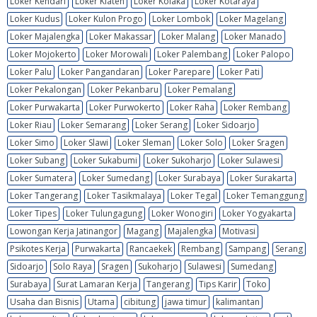
Loker Kendari
Loker Klaten
Loker Kolaka
Loker Kotaraya
Loker Kudus
Loker Kulon Progo
Loker Lombok
Loker Magelang
Loker Majalengka
Loker Makassar
Loker Malang
Loker Manado
Loker Mojokerto
Loker Morowali
Loker Palembang
Loker Palopo
Loker Palu
Loker Pangandaran
Loker Parepare
Loker Pati
Loker Pekalongan
Loker Pekanbaru
Loker Pemalang
Loker Purwakarta
Loker Purwokerto
Loker Raha
Loker Rembang
Loker Riau
Loker Semarang
Loker Serang
Loker Sidoarjo
Loker Simo
Loker Slawi
Loker Sleman
Loker Solo
Loker Sragen
Loker Subang
Loker Sukabumi
Loker Sukoharjo
Loker Sulawesi
Loker Sumatera
Loker Sumedang
Loker Surabaya
Loker Surakarta
Loker Tangerang
Loker Tasikmalaya
Loker Tegal
Loker Temanggung
Loker Tipes
Loker Tulungagung
Loker Wonogiri
Loker Yogyakarta
Lowongan Kerja Jatinangor
Magang
Majalengka
Motivasi
Psikotes Kerja
Purwakarta
Rancaekek
Rembang
Sampang
Serang
Sidoarjo
Solo Raya
Sragen
Sukoharjo
Sulawesi
Sumedang
Surabaya
Surat Lamaran Kerja
Tangerang
Tips Karir
Toko
Usaha dan Bisnis
Utama
cibitung
jawa timur
kalimantan