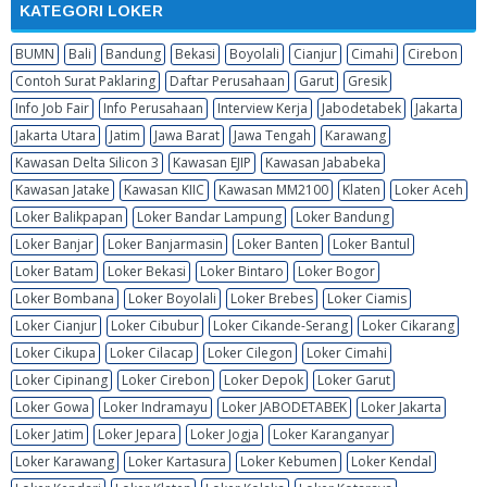
KATEGORI LOKER
BUMN
Bali
Bandung
Bekasi
Boyolali
Cianjur
Cimahi
Cirebon
Contoh Surat Paklaring
Daftar Perusahaan
Garut
Gresik
Info Job Fair
Info Perusahaan
Interview Kerja
Jabodetabek
Jakarta
Jakarta Utara
Jatim
Jawa Barat
Jawa Tengah
Karawang
Kawasan Delta Silicon 3
Kawasan EJIP
Kawasan Jababeka
Kawasan Jatake
Kawasan KIIC
Kawasan MM2100
Klaten
Loker Aceh
Loker Balikpapan
Loker Bandar Lampung
Loker Bandung
Loker Banjar
Loker Banjarmasin
Loker Banten
Loker Bantul
Loker Batam
Loker Bekasi
Loker Bintaro
Loker Bogor
Loker Bombana
Loker Boyolali
Loker Brebes
Loker Ciamis
Loker Cianjur
Loker Cibubur
Loker Cikande-Serang
Loker Cikarang
Loker Cikupa
Loker Cilacap
Loker Cilegon
Loker Cimahi
Loker Cipinang
Loker Cirebon
Loker Depok
Loker Garut
Loker Gowa
Loker Indramayu
Loker JABODETABEK
Loker Jakarta
Loker Jatim
Loker Jepara
Loker Jogja
Loker Karanganyar
Loker Karawang
Loker Kartasura
Loker Kebumen
Loker Kendal