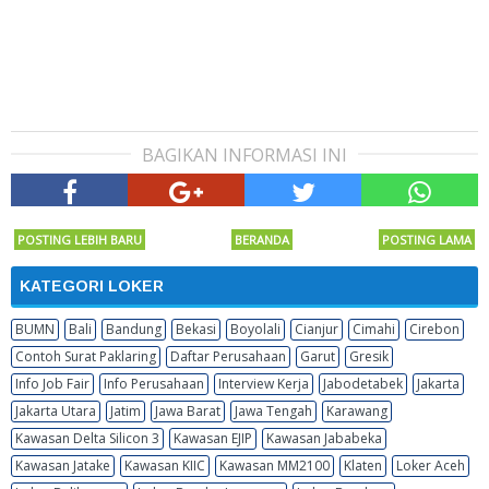
BAGIKAN INFORMASI INI
POSTING LEBIH BARU
BERANDA
POSTING LAMA
KATEGORI LOKER
BUMN
Bali
Bandung
Bekasi
Boyolali
Cianjur
Cimahi
Cirebon
Contoh Surat Paklaring
Daftar Perusahaan
Garut
Gresik
Info Job Fair
Info Perusahaan
Interview Kerja
Jabodetabek
Jakarta
Jakarta Utara
Jatim
Jawa Barat
Jawa Tengah
Karawang
Kawasan Delta Silicon 3
Kawasan EJIP
Kawasan Jababeka
Kawasan Jatake
Kawasan KIIC
Kawasan MM2100
Klaten
Loker Aceh