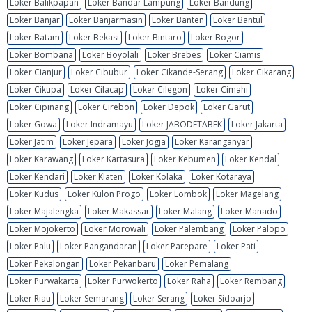
Loker Balikpapan
Loker Bandar Lampung
Loker Bandung
Loker Banjar
Loker Banjarmasin
Loker Banten
Loker Bantul
Loker Batam
Loker Bekasi
Loker Bintaro
Loker Bogor
Loker Bombana
Loker Boyolali
Loker Brebes
Loker Ciamis
Loker Cianjur
Loker Cibubur
Loker Cikande-Serang
Loker Cikarang
Loker Cikupa
Loker Cilacap
Loker Cilegon
Loker Cimahi
Loker Cipinang
Loker Cirebon
Loker Depok
Loker Garut
Loker Gowa
Loker Indramayu
Loker JABODETABEK
Loker Jakarta
Loker Jatim
Loker Jepara
Loker Jogja
Loker Karanganyar
Loker Karawang
Loker Kartasura
Loker Kebumen
Loker Kendal
Loker Kendari
Loker Klaten
Loker Kolaka
Loker Kotaraya
Loker Kudus
Loker Kulon Progo
Loker Lombok
Loker Magelang
Loker Majalengka
Loker Makassar
Loker Malang
Loker Manado
Loker Mojokerto
Loker Morowali
Loker Palembang
Loker Palopo
Loker Palu
Loker Pangandaran
Loker Parepare
Loker Pati
Loker Pekalongan
Loker Pekanbaru
Loker Pemalang
Loker Purwakarta
Loker Purwokerto
Loker Raha
Loker Rembang
Loker Riau
Loker Semarang
Loker Serang
Loker Sidoarjo