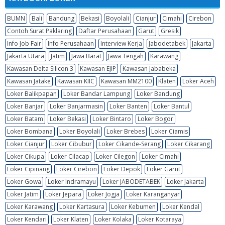
BUMN
Bali
Bandung
Bekasi
Boyolali
Cianjur
Cimahi
Cirebon
Contoh Surat Paklaring
Daftar Perusahaan
Garut
Gresik
Info Job Fair
Info Perusahaan
Interview Kerja
Jabodetabek
Jakarta
Jakarta Utara
Jatim
Jawa Barat
Jawa Tengah
Karawang
Kawasan Delta Silicon 3
Kawasan EJIP
Kawasan Jababeka
Kawasan Jatake
Kawasan KIIC
Kawasan MM2100
Klaten
Loker Aceh
Loker Balikpapan
Loker Bandar Lampung
Loker Bandung
Loker Banjar
Loker Banjarmasin
Loker Banten
Loker Bantul
Loker Batam
Loker Bekasi
Loker Bintaro
Loker Bogor
Loker Bombana
Loker Boyolali
Loker Brebes
Loker Ciamis
Loker Cianjur
Loker Cibubur
Loker Cikande-Serang
Loker Cikarang
Loker Cikupa
Loker Cilacap
Loker Cilegon
Loker Cimahi
Loker Cipinang
Loker Cirebon
Loker Depok
Loker Garut
Loker Gowa
Loker Indramayu
Loker JABODETABEK
Loker Jakarta
Loker Jatim
Loker Jepara
Loker Jogja
Loker Karanganyar
Loker Karawang
Loker Kartasura
Loker Kebumen
Loker Kendal
Loker Kendari
Loker Klaten
Loker Kolaka
Loker Kotaraya