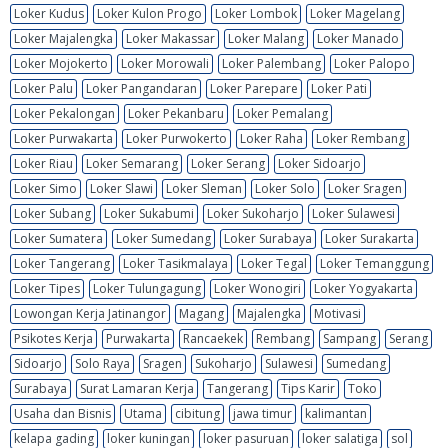
Loker Kudus
Loker Kulon Progo
Loker Lombok
Loker Magelang
Loker Majalengka
Loker Makassar
Loker Malang
Loker Manado
Loker Mojokerto
Loker Morowali
Loker Palembang
Loker Palopo
Loker Palu
Loker Pangandaran
Loker Parepare
Loker Pati
Loker Pekalongan
Loker Pekanbaru
Loker Pemalang
Loker Purwakarta
Loker Purwokerto
Loker Raha
Loker Rembang
Loker Riau
Loker Semarang
Loker Serang
Loker Sidoarjo
Loker Simo
Loker Slawi
Loker Sleman
Loker Solo
Loker Sragen
Loker Subang
Loker Sukabumi
Loker Sukoharjo
Loker Sulawesi
Loker Sumatera
Loker Sumedang
Loker Surabaya
Loker Surakarta
Loker Tangerang
Loker Tasikmalaya
Loker Tegal
Loker Temanggung
Loker Tipes
Loker Tulungagung
Loker Wonogiri
Loker Yogyakarta
Lowongan Kerja Jatinangor
Magang
Majalengka
Motivasi
Psikotes Kerja
Purwakarta
Rancaekek
Rembang
Sampang
Serang
Sidoarjo
Solo Raya
Sragen
Sukoharjo
Sulawesi
Sumedang
Surabaya
Surat Lamaran Kerja
Tangerang
Tips Karir
Toko
Usaha dan Bisnis
Utama
cibitung
jawa timur
kalimantan
kelapa gading
loker kuningan
loker pasuruan
loker salatiga
sol