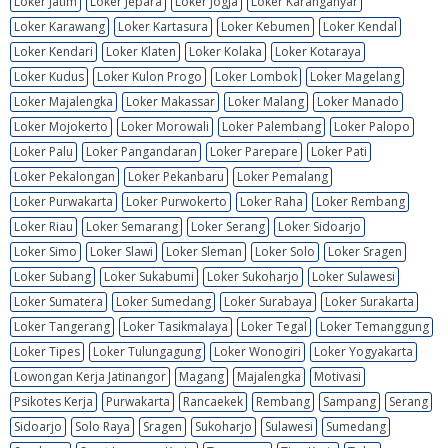
Loker Jatim
Loker Jepara
Loker Jogja
Loker Karanganyar
Loker Karawang
Loker Kartasura
Loker Kebumen
Loker Kendal
Loker Kendari
Loker Klaten
Loker Kolaka
Loker Kotaraya
Loker Kudus
Loker Kulon Progo
Loker Lombok
Loker Magelang
Loker Majalengka
Loker Makassar
Loker Malang
Loker Manado
Loker Mojokerto
Loker Morowali
Loker Palembang
Loker Palopo
Loker Palu
Loker Pangandaran
Loker Parepare
Loker Pati
Loker Pekalongan
Loker Pekanbaru
Loker Pemalang
Loker Purwakarta
Loker Purwokerto
Loker Raha
Loker Rembang
Loker Riau
Loker Semarang
Loker Serang
Loker Sidoarjo
Loker Simo
Loker Slawi
Loker Sleman
Loker Solo
Loker Sragen
Loker Subang
Loker Sukabumi
Loker Sukoharjo
Loker Sulawesi
Loker Sumatera
Loker Sumedang
Loker Surabaya
Loker Surakarta
Loker Tangerang
Loker Tasikmalaya
Loker Tegal
Loker Temanggung
Loker Tipes
Loker Tulungagung
Loker Wonogiri
Loker Yogyakarta
Lowongan Kerja Jatinangor
Magang
Majalengka
Motivasi
Psikotes Kerja
Purwakarta
Rancaekek
Rembang
Sampang
Serang
Sidoarjo
Solo Raya
Sragen
Sukoharjo
Sulawesi
Sumedang