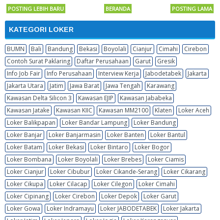
POSTING LEBIH BARU
BERANDA
POSTING LAMA
KATEGORI LOKER
BUMN
Bali
Bandung
Bekasi
Boyolali
Cianjur
Cimahi
Cirebon
Contoh Surat Paklaring
Daftar Perusahaan
Garut
Gresik
Info Job Fair
Info Perusahaan
Interview Kerja
Jabodetabek
Jakarta
Jakarta Utara
Jatim
Jawa Barat
Jawa Tengah
Karawang
Kawasan Delta Silicon 3
Kawasan EJIP
Kawasan Jababeka
Kawasan Jatake
Kawasan KIIC
Kawasan MM2100
Klaten
Loker Aceh
Loker Balikpapan
Loker Bandar Lampung
Loker Bandung
Loker Banjar
Loker Banjarmasin
Loker Banten
Loker Bantul
Loker Batam
Loker Bekasi
Loker Bintaro
Loker Bogor
Loker Bombana
Loker Boyolali
Loker Brebes
Loker Ciamis
Loker Cianjur
Loker Cibubur
Loker Cikande-Serang
Loker Cikarang
Loker Cikupa
Loker Cilacap
Loker Cilegon
Loker Cimahi
Loker Cipinang
Loker Cirebon
Loker Depok
Loker Garut
Loker Gowa
Loker Indramayu
Loker JABODETABEK
Loker Jakarta