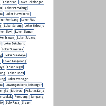
Loker Pati
Loker Pekalongan
ru
Loker Pemalang
ta
Loker Purwokerto
oker Rembang
Loker Riau
g
Loker Serang
Loker Sidoarjo
ker Slawi
Loker Sleman
ker Sragen
Loker Subang
i
Loker Sukoharjo
Loker Sumatera
ng
Loker Surabaya
a
Loker Tangerang
aya
Loker Tegal
gung
Loker Tipes
gung
Loker Wonogiri
ta
Lowongan Kerja Jatinangor
lengka
Motivasi
Psikotes Kerja
ancaekek
Rembang
Sampang
jo
Solo Raya
Sragen