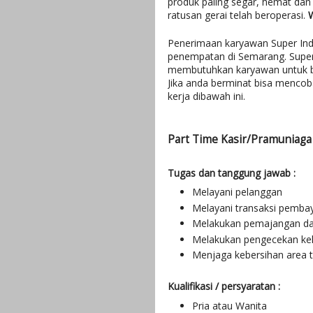
produk paling segar, hemat dan 
r
atusan gerai telah beroperasi.
Penerimaan karyawan Super Indo
penempatan di Semarang. Super 
membutuhkan karyawan untuk b
Jika anda berminat bisa menco
kerja dibawah ini.
Part Time Kasir/Pramuniaga
Tugas dan tanggung jawab :
Melayani pelanggan
Melayani transaksi pemba
Melakukan pemajangan dan
Melakukan pengecekan ke
Menjaga kebersihan area 
Kualifikasi / persyaratan :
Pria atau Wanita