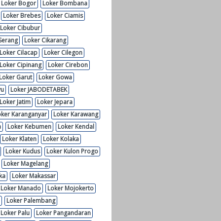
Loker Bogor
Loker Bombana
Loker Brebes
Loker Ciamis
Loker Cibubur
Serang
Loker Cikarang
Loker Cilacap
Loker Cilegon
Loker Cipinang
Loker Cirebon
Loker Garut
Loker Gowa
yu
Loker JABODETABEK
Loker Jatim
Loker Jepara
oker Karanganyar
Loker Karawang
a
Loker Kebumen
Loker Kendal
Loker Klaten
Loker Kolaka
Loker Kudus
Loker Kulon Progo
Loker Magelang
ka
Loker Makassar
Loker Manado
Loker Mojokerto
Loker Palembang
Loker Palu
Loker Pangandaran