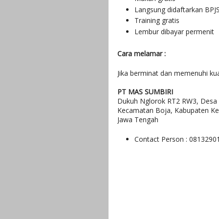
Langsung didaftarkan BPJ
Training gratis
Lembur dibayar permenit
Cara melamar :
Jika berminat dan memenuhi kuali
PT MAS SUMBIRI
Dukuh Nglorok RT2 RW3, Desa
Kecamatan Boja, Kabupaten Ke
Jawa Tengah
Contact Person : 08132901