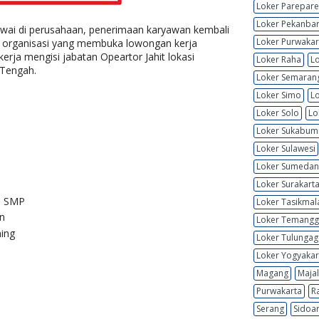
Loker Parepare
Loker Pekanba
ai di perusahaan, penerimaan karyawan kembali
Loker Purwakar
i organisasi yang membuka lowongan kerja
rja mengisi jabatan Opeartor Jahit lokasi
Loker Raha
L
 Tengah.
Loker Semaran
Loker Simo
Lo
Loker Solo
Lo
Loker Sukabum
Loker Sulawesi
Loker Sumeda
Loker Surakart
an SMP
Loker Tasikmal
n
Loker Temang
ning
Loker Tulunga
Loker Yogyakar
Magang
Maja
Purwakarta
R
Serang
Sidoar