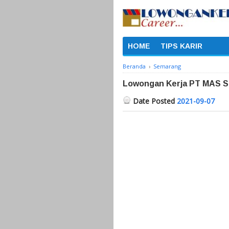
HOME
TIPS KARIR
Beranda
›
Semarang
Lowongan Kerja PT MAS S
Date Posted
2021-09-07