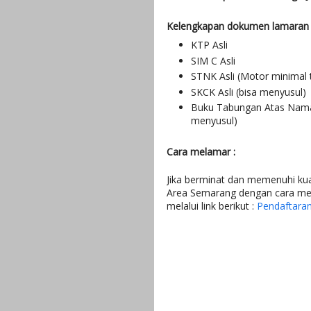
Kelengkapan dokumen lamaran (d
KTP Asli
SIM C Asli
STNK Asli (Motor minimal 
SKCK Asli (bisa menyusul)
Buku Tabungan Atas Nama S
menyusul)
Cara melamar :
Jika berminat dan memenuhi kual
Area
Semarang
dengan cara men
melalui link berikut :
Pendaftara