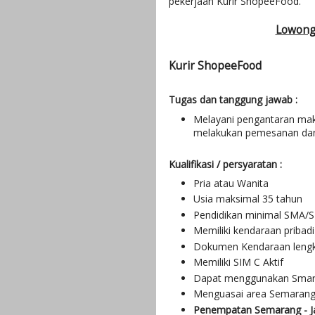
pekerjaan Kurir ShopeeFood.
Lowong
Kurir ShopeeFood
Tugas dan tanggung jawab :
Melayani pengantaran ma
melakukan pemesanan da
Kualifikasi / persyaratan :
Pria atau Wanita
Usia maksimal 35 tahun
Pendidikan minimal SMA/
Memiliki kendaraan pribadi
Dokumen Kendaraan lengka
Memiliki SIM C Aktif
Dapat menggunakan Smar
Menguasai area Semaran
Penempatan
Semarang - 