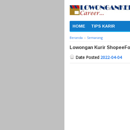
HOME
TIPS KARIR
Beranda
›
Semarang
Lowongan Kurir ShopeeF
Date Posted
2022-04-04