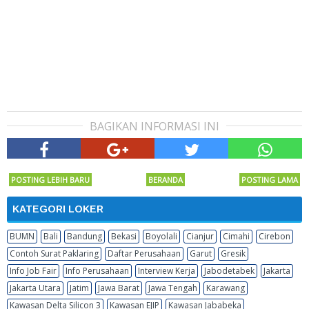
BAGIKAN INFORMASI INI
POSTING LEBIH BARU
BERANDA
POSTING LAMA
KATEGORI LOKER
BUMN
Bali
Bandung
Bekasi
Boyolali
Cianjur
Cimahi
Cirebon
Contoh Surat Paklaring
Daftar Perusahaan
Garut
Gresik
Info Job Fair
Info Perusahaan
Interview Kerja
Jabodetabek
Jakarta
Jakarta Utara
Jatim
Jawa Barat
Jawa Tengah
Karawang
Kawasan Delta Silicon 3
Kawasan EJIP
Kawasan Jababeka