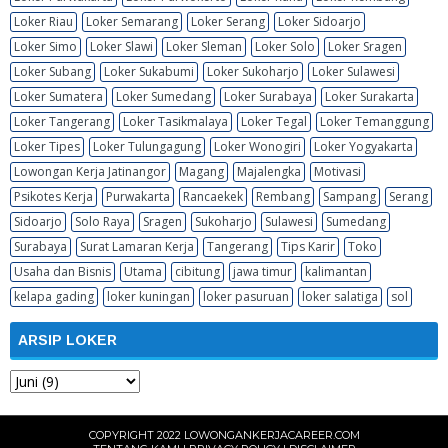
Loker Riau
Loker Semarang
Loker Serang
Loker Sidoarjo
Loker Simo
Loker Slawi
Loker Sleman
Loker Solo
Loker Sragen
Loker Subang
Loker Sukabumi
Loker Sukoharjo
Loker Sulawesi
Loker Sumatera
Loker Sumedang
Loker Surabaya
Loker Surakarta
Loker Tangerang
Loker Tasikmalaya
Loker Tegal
Loker Temanggung
Loker Tipes
Loker Tulungagung
Loker Wonogiri
Loker Yogyakarta
Lowongan Kerja Jatinangor
Magang
Majalengka
Motivasi
Psikotes Kerja
Purwakarta
Rancaekek
Rembang
Sampang
Serang
Sidoarjo
Solo Raya
Sragen
Sukoharjo
Sulawesi
Sumedang
Surabaya
Surat Lamaran Kerja
Tangerang
Tips Karir
Toko
Usaha dan Bisnis
Utama
cibitung
jawa timur
kalimantan
kelapa gading
loker kuningan
loker pasuruan
loker salatiga
sol
ARSIP LOKER
COPYRIGHT 2022
LOWONGANKERJACAREER.COM