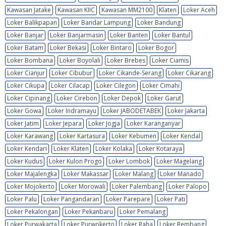
Kawasan Jatake
Kawasan KIIC
Kawasan MM2100
Klaten
Loker Aceh
Loker Balikpapan
Loker Bandar Lampung
Loker Bandung
Loker Banjar
Loker Banjarmasin
Loker Banten
Loker Bantul
Loker Batam
Loker Bekasi
Loker Bintaro
Loker Bogor
Loker Bombana
Loker Boyolali
Loker Brebes
Loker Ciamis
Loker Cianjur
Loker Cibubur
Loker Cikande-Serang
Loker Cikarang
Loker Cikupa
Loker Cilacap
Loker Cilegon
Loker Cimahi
Loker Cipinang
Loker Cirebon
Loker Depok
Loker Garut
Loker Gowa
Loker Indramayu
Loker JABODETABEK
Loker Jakarta
Loker Jatim
Loker Jepara
Loker Jogja
Loker Karanganyar
Loker Karawang
Loker Kartasura
Loker Kebumen
Loker Kendal
Loker Kendari
Loker Klaten
Loker Kolaka
Loker Kotaraya
Loker Kudus
Loker Kulon Progo
Loker Lombok
Loker Magelang
Loker Majalengka
Loker Makassar
Loker Malang
Loker Manado
Loker Mojokerto
Loker Morowali
Loker Palembang
Loker Palopo
Loker Palu
Loker Pangandaran
Loker Parepare
Loker Pati
Loker Pekalongan
Loker Pekanbaru
Loker Pemalang
Loker Purwakarta
Loker Purwokerto
Loker Raha
Loker Rembang