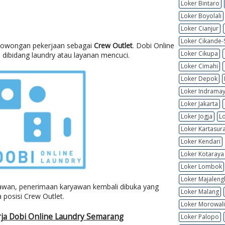
Loker Bintaro
Loker Boyolali
Loker Cianjur
Loker Cikande-
owongan pekerjaan sebagai
Crew Outlet
. Dobi Online
Loker Cikupa
dibidang laundry atau layanan mencuci.
Loker Cimahi
Loker Depok
Loker Indrama
Loker Jakarta
Loker Jogja
L
Loker Kartasur
Loker Kendari
Loker Kotaraya
Loker Lombok
Loker Majaleng
wan, penerimaan karyawan kembali dibuka yang
Loker Malang
 posisi Crew Outlet.
Loker Morowali
ja Dobi Online Laundry Semarang
Loker Palopo