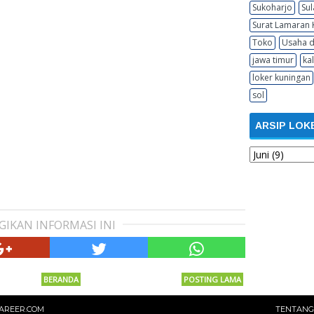
Sukoharjo
Sul
Surat Lamaran 
Toko
Usaha d
jawa timur
ka
loker kuningan
sol
ARSIP LOK
GIKAN INFORMASI INI
BERANDA
POSTING LAMA
AREER.COM
TENTANG