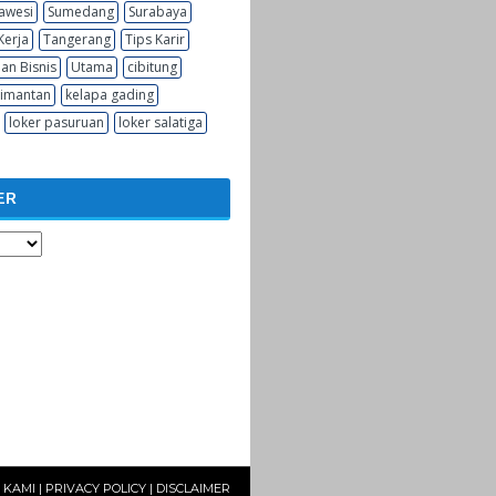
awesi
Sumedang
Surabaya
Kerja
Tangerang
Tips Karir
an Bisnis
Utama
cibitung
limantan
kelapa gading
loker pasuruan
loker salatiga
ER
 KAMI
|
PRIVACY POLICY
|
DISCLAIMER