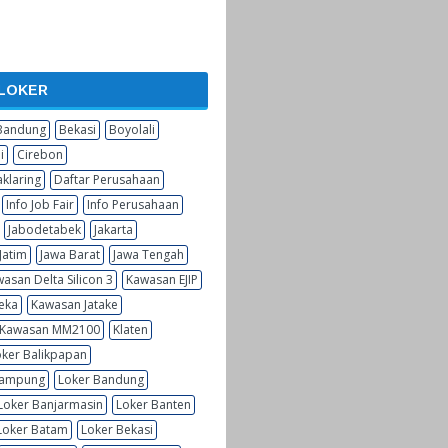
 LOKER
Bandung
Bekasi
Boyolali
i
Cirebon
klaring
Daftar Perusahaan
Info Job Fair
Info Perusahaan
Jabodetabek
Jakarta
Jatim
Jawa Barat
Jawa Tengah
asan Delta Silicon 3
Kawasan EJIP
eka
Kawasan Jatake
Kawasan MM2100
Klaten
oker Balikpapan
Lampung
Loker Bandung
Loker Banjarmasin
Loker Banten
Loker Batam
Loker Bekasi