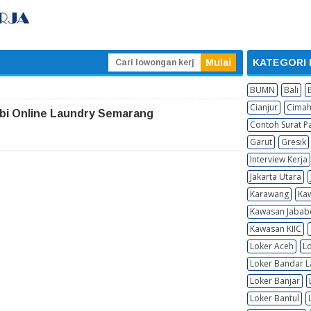
KATEGORI
BUMN
Bali
Cianjur
Cimah
bi Online Laundry Semarang
Contoh Surat Pa
Garut
Gresik
Interview Kerja
Jakarta Utara
Karawang
Kaw
Kawasan Jabab
Kawasan KIIC
Loker Aceh
L
Loker Bandar 
Loker Banjar
Loker Bantul