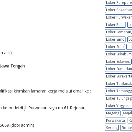
Loker Parepare
Loker Pekanba
Loker Purwakar
Loker Raha
L
Loker Semaran
Loker Simo
Lo
Loker Solo
Lo
n asli)
Loker Sukabum
)
Loker Sulawesi
 Jawa Tengah
Loker Sumeda
Loker Surakart
Loker Tasikmal
ifikasi kirimkan lamaran kerja
melalui email ke :
Loker Temang
Loker Tulunga
Loker Yogyakar
ke outletdi jl. Purwosari raya no.61 Rejosari,
Magang
Maja
Purwakarta
R
5669 (dobi admin)
Serang
Sidoar