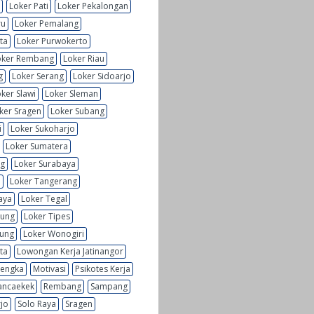
Loker Pati
Loker Pekalongan
ru
Loker Pemalang
ta
Loker Purwokerto
oker Rembang
Loker Riau
g
Loker Serang
Loker Sidoarjo
ker Slawi
Loker Sleman
ker Sragen
Loker Subang
i
Loker Sukoharjo
Loker Sumatera
ng
Loker Surabaya
a
Loker Tangerang
aya
Loker Tegal
gung
Loker Tipes
gung
Loker Wonogiri
ta
Lowongan Kerja Jatinangor
lengka
Motivasi
Psikotes Kerja
ancaekek
Rembang
Sampang
jo
Solo Raya
Sragen