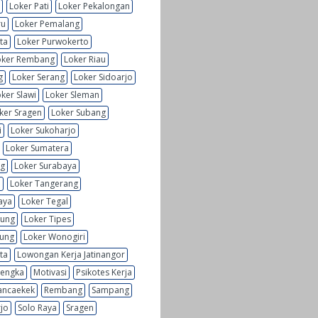
Loker Pati
Loker Pekalongan
ru
Loker Pemalang
ta
Loker Purwokerto
oker Rembang
Loker Riau
g
Loker Serang
Loker Sidoarjo
ker Slawi
Loker Sleman
ker Sragen
Loker Subang
i
Loker Sukoharjo
Loker Sumatera
ng
Loker Surabaya
a
Loker Tangerang
aya
Loker Tegal
gung
Loker Tipes
gung
Loker Wonogiri
ta
Lowongan Kerja Jatinangor
lengka
Motivasi
Psikotes Kerja
ancaekek
Rembang
Sampang
jo
Solo Raya
Sragen