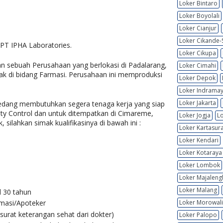
Loker Bintaro
Loker Boyolali
Loker Cianjur
Loker Cikande-
PT IPHA Laboratories.
Loker Cikupa
n sebuah Perusahaan yang berlokasi di Padalarang,
Loker Cimahi
ak di bidang Farmasi. Perusahaan ini memproduksi
Loker Depok
Loker Indrama
Loker Jakarta
sedang membutuhkan segera tenaga kerja yang siap
ity Control dan untuk ditempatkan di Cimareme,
Loker Jogja
L
, silahkan simak kualifikasinya di bawah ini :
Loker Kartasur
Loker Kendari
Loker Kotaraya
Loker Lombok
Loker Majaleng
Loker Malang
l 30 tahun
Loker Morowali
rmasi/Apoteker
surat keterangan sehat dari dokter)
Loker Palopo