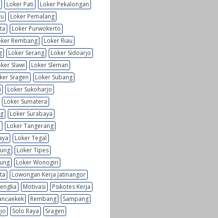
Loker Pati
Loker Pekalongan
ru
Loker Pemalang
ta
Loker Purwokerto
oker Rembang
Loker Riau
g
Loker Serang
Loker Sidoarjo
ker Slawi
Loker Sleman
ker Sragen
Loker Subang
i
Loker Sukoharjo
Loker Sumatera
ng
Loker Surabaya
a
Loker Tangerang
aya
Loker Tegal
gung
Loker Tipes
gung
Loker Wonogiri
ta
Lowongan Kerja Jatinangor
lengka
Motivasi
Psikotes Kerja
ancaekek
Rembang
Sampang
jo
Solo Raya
Sragen