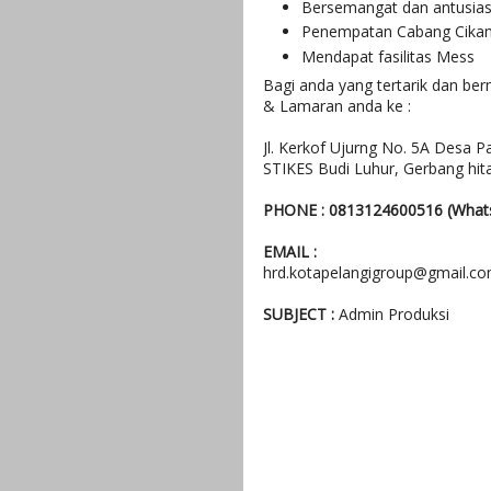
Bersemangat dan antusia
Penempatan Cabang Cika
Mendapat fasilitas Mess
Bagi anda yang tertarik dan ber
& Lamaran anda ke :
Jl. Kerkof Ujurng No. 5A Desa P
STIKES Budi Luhur, Gerbang hi
PHONE : 0813124600516 (What
EMAIL :
hrd.kotapelangigroup@gmail.c
SUBJECT :
Admin Produksi