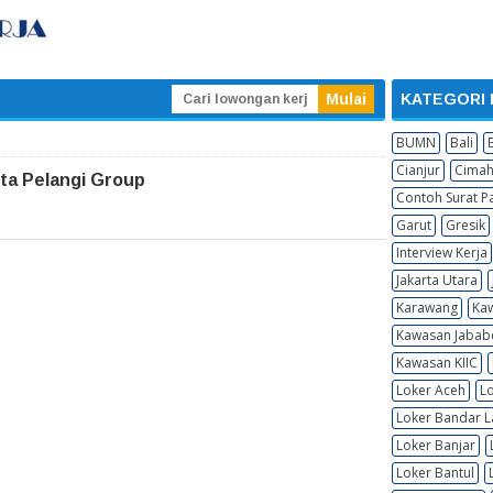
KATEGORI
BUMN
Bali
Cianjur
Cimah
ta Pelangi Group
Contoh Surat Pa
Garut
Gresik
Interview Kerja
Jakarta Utara
Karawang
Kaw
Kawasan Jabab
Kawasan KIIC
Loker Aceh
L
Loker Bandar 
Loker Banjar
Loker Bantul