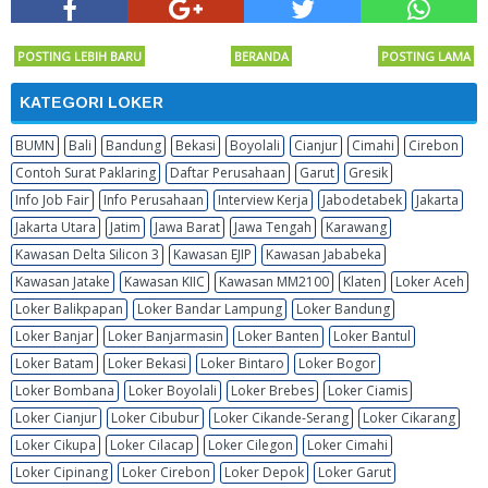
POSTING LEBIH BARU
BERANDA
POSTING LAMA
KATEGORI LOKER
BUMN
Bali
Bandung
Bekasi
Boyolali
Cianjur
Cimahi
Cirebon
Contoh Surat Paklaring
Daftar Perusahaan
Garut
Gresik
Info Job Fair
Info Perusahaan
Interview Kerja
Jabodetabek
Jakarta
Jakarta Utara
Jatim
Jawa Barat
Jawa Tengah
Karawang
Kawasan Delta Silicon 3
Kawasan EJIP
Kawasan Jababeka
Kawasan Jatake
Kawasan KIIC
Kawasan MM2100
Klaten
Loker Aceh
Loker Balikpapan
Loker Bandar Lampung
Loker Bandung
Loker Banjar
Loker Banjarmasin
Loker Banten
Loker Bantul
Loker Batam
Loker Bekasi
Loker Bintaro
Loker Bogor
Loker Bombana
Loker Boyolali
Loker Brebes
Loker Ciamis
Loker Cianjur
Loker Cibubur
Loker Cikande-Serang
Loker Cikarang
Loker Cikupa
Loker Cilacap
Loker Cilegon
Loker Cimahi
Loker Cipinang
Loker Cirebon
Loker Depok
Loker Garut