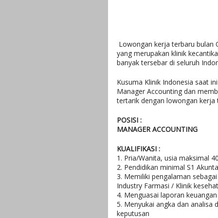
Lowongan kerja terbaru bulan O
yang merupakan klinik kecantik
banyak tersebar di seluruh Indon
Kusuma Klinik Indonesia saat i
Manager Accounting dan membu
tertarik dengan lowongan kerja t
POSISI :
MANAGER ACCOUNTING
KUALIFIKASI :
1. Pria/Wanita, usia maksimal 4
2. Pendidikan minimal S1 Akunt
3. Memiliki pengalaman sebaga
Industry Farmasi / Klinik keseha
4. Menguasai laporan keuangan
5. Menyukai angka dan analisa
keputusan