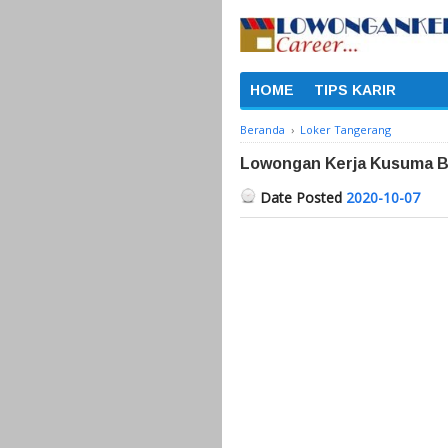
HOME
TIPS KARIR
Beranda
›
Loker Tangerang
Lowongan Kerja Kusuma Be
Date Posted
2020-10-07