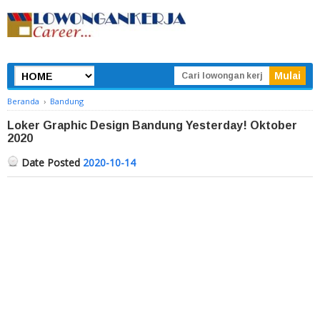
Beranda
›
Bandung
Loker Graphic Design Bandung Yesterday! Oktober
2020
Date Posted
2020-10-14