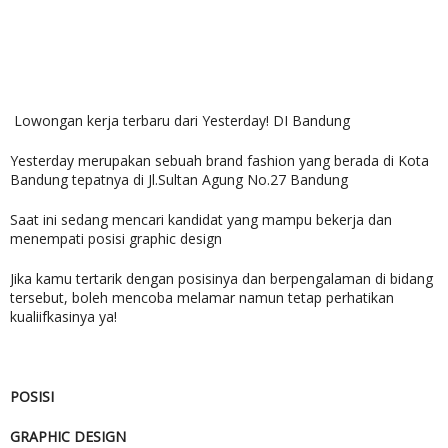
Lowongan kerja terbaru dari Yesterday! DI Bandung
Yesterday merupakan sebuah brand fashion yang berada di Kota
Bandung tepatnya di Jl.Sultan Agung No.27 Bandung
Saat ini sedang mencari kandidat yang mampu bekerja dan
menempati posisi graphic design
Jika kamu tertarik dengan posisinya dan berpengalaman di bidang
tersebut, boleh mencoba melamar namun tetap perhatikan
kualiifkasinya ya!
POSISI
GRAPHIC DESIGN