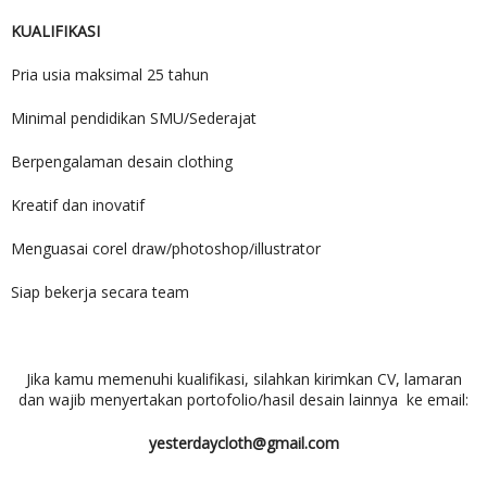
KUALIFIKASI
Pria usia maksimal 25 tahun
Minimal pendidikan SMU/Sederajat
Berpengalaman desain clothing
Kreatif dan inovatif
Menguasai corel draw/photoshop/illustrator
Siap bekerja secara team
Jika kamu memenuhi kualifikasi, silahkan kirimkan CV, lamaran
dan wajib menyertakan portofolio/hasil desain lainnya
ke email:
yesterdaycloth@gmail.com