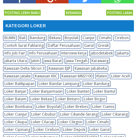
POSTING LEBIH BARU
BERANDA
POSTING LAMA
KATEGORI LOKER
BUMN
Bali
Bandung
Bekasi
Boyolali
Cianjur
Cimahi
Cirebon
Contoh Surat Paklaring
Daftar Perusahaan
Garut
Gresik
Info Job Fair
Info Perusahaan
Interview Kerja
Jabodetabek
Jakarta
Jakarta Utara
Jatim
Jawa Barat
Jawa Tengah
Karawang
Kawasan Delta Silicon 3
Kawasan EJIP
Kawasan Jababeka
Kawasan Jatake
Kawasan KIIC
Kawasan MM2100
Klaten
Loker Aceh
Loker Balikpapan
Loker Bandar Lampung
Loker Bandung
Loker Banjar
Loker Banjarmasin
Loker Banten
Loker Bantul
Loker Batam
Loker Bekasi
Loker Bintaro
Loker Bogor
Loker Bombana
Loker Boyolali
Loker Brebes
Loker Ciamis
Loker Cianjur
Loker Cibubur
Loker Cikande-Serang
Loker Cikarang
Loker Cikupa
Loker Cilacap
Loker Cilegon
Loker Cimahi
Loker Cipinang
Loker Cirebon
Loker Depok
Loker Garut