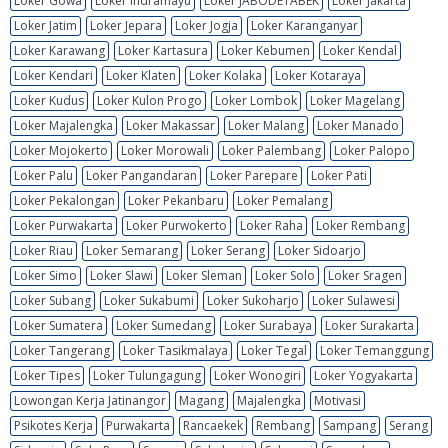
Loker Gowa
Loker Indramayu
Loker JABODETABEK
Loker Jakarta
Loker Jatim
Loker Jepara
Loker Jogja
Loker Karanganyar
Loker Karawang
Loker Kartasura
Loker Kebumen
Loker Kendal
Loker Kendari
Loker Klaten
Loker Kolaka
Loker Kotaraya
Loker Kudus
Loker Kulon Progo
Loker Lombok
Loker Magelang
Loker Majalengka
Loker Makassar
Loker Malang
Loker Manado
Loker Mojokerto
Loker Morowali
Loker Palembang
Loker Palopo
Loker Palu
Loker Pangandaran
Loker Parepare
Loker Pati
Loker Pekalongan
Loker Pekanbaru
Loker Pemalang
Loker Purwakarta
Loker Purwokerto
Loker Raha
Loker Rembang
Loker Riau
Loker Semarang
Loker Serang
Loker Sidoarjo
Loker Simo
Loker Slawi
Loker Sleman
Loker Solo
Loker Sragen
Loker Subang
Loker Sukabumi
Loker Sukoharjo
Loker Sulawesi
Loker Sumatera
Loker Sumedang
Loker Surabaya
Loker Surakarta
Loker Tangerang
Loker Tasikmalaya
Loker Tegal
Loker Temanggung
Loker Tipes
Loker Tulungagung
Loker Wonogiri
Loker Yogyakarta
Lowongan Kerja Jatinangor
Magang
Majalengka
Motivasi
Psikotes Kerja
Purwakarta
Rancaekek
Rembang
Sampang
Serang