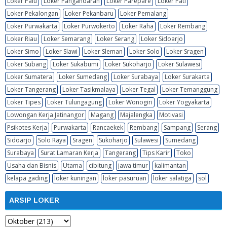
Loker Palu
Loker Pangandaran
Loker Parepare
Loker Pati
Loker Pekalongan
Loker Pekanbaru
Loker Pemalang
Loker Purwakarta
Loker Purwokerto
Loker Raha
Loker Rembang
Loker Riau
Loker Semarang
Loker Serang
Loker Sidoarjo
Loker Simo
Loker Slawi
Loker Sleman
Loker Solo
Loker Sragen
Loker Subang
Loker Sukabumi
Loker Sukoharjo
Loker Sulawesi
Loker Sumatera
Loker Sumedang
Loker Surabaya
Loker Surakarta
Loker Tangerang
Loker Tasikmalaya
Loker Tegal
Loker Temanggung
Loker Tipes
Loker Tulungagung
Loker Wonogiri
Loker Yogyakarta
Lowongan Kerja Jatinangor
Magang
Majalengka
Motivasi
Psikotes Kerja
Purwakarta
Rancaekek
Rembang
Sampang
Serang
Sidoarjo
Solo Raya
Sragen
Sukoharjo
Sulawesi
Sumedang
Surabaya
Surat Lamaran Kerja
Tangerang
Tips Karir
Toko
Usaha dan Bisnis
Utama
cibitung
jawa timur
kalimantan
kelapa gading
loker kuningan
loker pasuruan
loker salatiga
sol
ARSIP LOKER