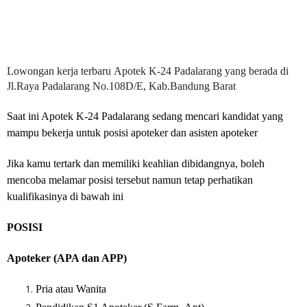
Lowongan kerja terbaru Apotek K-24 Padalarang yang berada di
Jl.Raya Padalarang No.108D/E, Kab.Bandung Barat
Saat ini Apotek K-24 Padalarang sedang mencari kandidat yang
mampu bekerja untuk posisi apoteker dan asisten apoteker
Jika kamu tertark dan memiliki keahlian dibidangnya, boleh
mencoba melamar posisi tersebut namun tetap perhatikan
kualifikasinya di bawah ini
POSISI
Apoteker (APA dan APP)
Pria atau Wanita