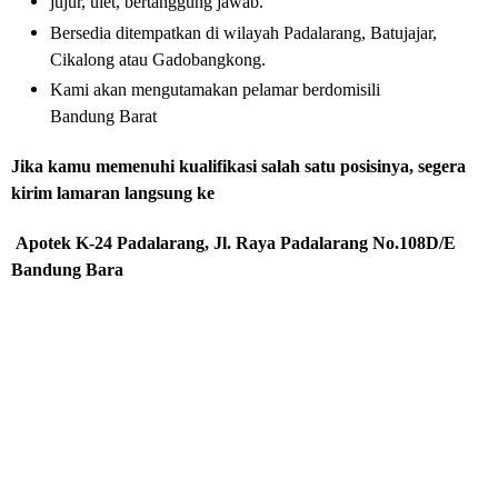
jujur, ulet, bertanggung jawab.
Bersedia ditempatkan di wilayah Padalarang, Batujajar,
Cikalong atau Gadobangkong.
Kami akan mengutamakan pelamar berdomisili
Bandung Barat
Jika kamu memenuhi kualifikasi salah satu posisinya, segera
kirim lamaran langsung ke
Apotek K-24 Padalarang, Jl. Raya Padalarang No.108D/E
Bandung Bara