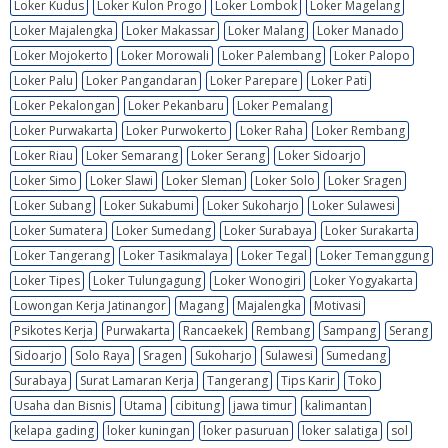
Loker Kudus
Loker Kulon Progo
Loker Lombok
Loker Magelang
Loker Majalengka
Loker Makassar
Loker Malang
Loker Manado
Loker Mojokerto
Loker Morowali
Loker Palembang
Loker Palopo
Loker Palu
Loker Pangandaran
Loker Parepare
Loker Pati
Loker Pekalongan
Loker Pekanbaru
Loker Pemalang
Loker Purwakarta
Loker Purwokerto
Loker Raha
Loker Rembang
Loker Riau
Loker Semarang
Loker Serang
Loker Sidoarjo
Loker Simo
Loker Slawi
Loker Sleman
Loker Solo
Loker Sragen
Loker Subang
Loker Sukabumi
Loker Sukoharjo
Loker Sulawesi
Loker Sumatera
Loker Sumedang
Loker Surabaya
Loker Surakarta
Loker Tangerang
Loker Tasikmalaya
Loker Tegal
Loker Temanggung
Loker Tipes
Loker Tulungagung
Loker Wonogiri
Loker Yogyakarta
Lowongan Kerja Jatinangor
Magang
Majalengka
Motivasi
Psikotes Kerja
Purwakarta
Rancaekek
Rembang
Sampang
Serang
Sidoarjo
Solo Raya
Sragen
Sukoharjo
Sulawesi
Sumedang
Surabaya
Surat Lamaran Kerja
Tangerang
Tips Karir
Toko
Usaha dan Bisnis
Utama
cibitung
jawa timur
kalimantan
kelapa gading
loker kuningan
loker pasuruan
loker salatiga
sol