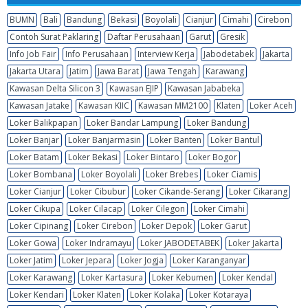
BUMN
Bali
Bandung
Bekasi
Boyolali
Cianjur
Cimahi
Cirebon
Contoh Surat Paklaring
Daftar Perusahaan
Garut
Gresik
Info Job Fair
Info Perusahaan
Interview Kerja
Jabodetabek
Jakarta
Jakarta Utara
Jatim
Jawa Barat
Jawa Tengah
Karawang
Kawasan Delta Silicon 3
Kawasan EJIP
Kawasan Jababeka
Kawasan Jatake
Kawasan KIIC
Kawasan MM2100
Klaten
Loker Aceh
Loker Balikpapan
Loker Bandar Lampung
Loker Bandung
Loker Banjar
Loker Banjarmasin
Loker Banten
Loker Bantul
Loker Batam
Loker Bekasi
Loker Bintaro
Loker Bogor
Loker Bombana
Loker Boyolali
Loker Brebes
Loker Ciamis
Loker Cianjur
Loker Cibubur
Loker Cikande-Serang
Loker Cikarang
Loker Cikupa
Loker Cilacap
Loker Cilegon
Loker Cimahi
Loker Cipinang
Loker Cirebon
Loker Depok
Loker Garut
Loker Gowa
Loker Indramayu
Loker JABODETABEK
Loker Jakarta
Loker Jatim
Loker Jepara
Loker Jogja
Loker Karanganyar
Loker Karawang
Loker Kartasura
Loker Kebumen
Loker Kendal
Loker Kendari
Loker Klaten
Loker Kolaka
Loker Kotaraya