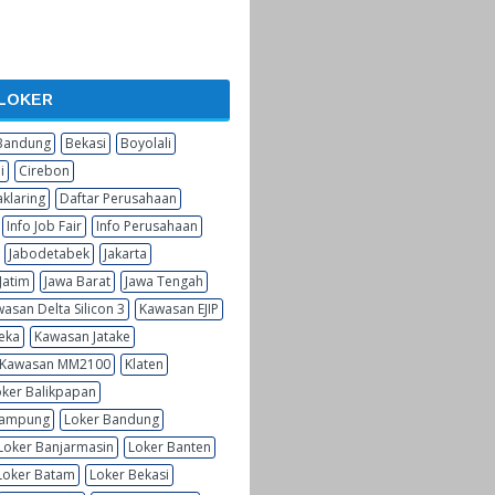
 LOKER
Bandung
Bekasi
Boyolali
i
Cirebon
klaring
Daftar Perusahaan
Info Job Fair
Info Perusahaan
Jabodetabek
Jakarta
Jatim
Jawa Barat
Jawa Tengah
asan Delta Silicon 3
Kawasan EJIP
eka
Kawasan Jatake
Kawasan MM2100
Klaten
oker Balikpapan
Lampung
Loker Bandung
Loker Banjarmasin
Loker Banten
Loker Batam
Loker Bekasi