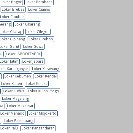
Loker Bogor
Loker Bombana
Loker Brebes
Loker Ciamis
Loker Cibubur
Serang
Loker Cikarang
Loker Cilacap
Loker Cilegon
Loker Cipinang
Loker Cirebon
Loker Garut
Loker Gowa
yu
Loker JABODETABEK
Loker Jatim
Loker Jepara
oker Karanganyar
Loker Karawang
a
Loker Kebumen
Loker Kendal
Loker Klaten
Loker Kolaka
Loker Kudus
Loker Kulon Progo
Loker Magelang
ka
Loker Makassar
Loker Manado
Loker Mojokerto
Loker Palembang
Loker Palu
Loker Pangandaran