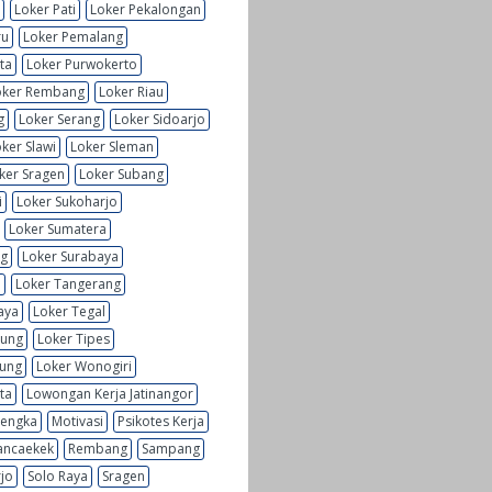
Loker Pati
Loker Pekalongan
ru
Loker Pemalang
ta
Loker Purwokerto
oker Rembang
Loker Riau
g
Loker Serang
Loker Sidoarjo
ker Slawi
Loker Sleman
ker Sragen
Loker Subang
i
Loker Sukoharjo
Loker Sumatera
ng
Loker Surabaya
a
Loker Tangerang
aya
Loker Tegal
gung
Loker Tipes
gung
Loker Wonogiri
ta
Lowongan Kerja Jatinangor
lengka
Motivasi
Psikotes Kerja
ancaekek
Rembang
Sampang
jo
Solo Raya
Sragen