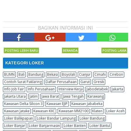
BAGIKAN INFORMASI INI
POSTING LEBIH BARU
BERANDA
POSTING LAMA
KATEGORI LOKER
BUMN
Bali
Bandung
Bekasi
Boyolali
Cianjur
Cimahi
Cirebon
Contoh Surat Paklaring
Daftar Perusahaan
Garut
Gresik
Info Job Fair
Info Perusahaan
Interview Kerja
Jabodetabek
Jakarta
Jakarta Utara
Jatim
Jawa Barat
Jawa Tengah
Karawang
Kawasan Delta Silicon 3
Kawasan EJIP
Kawasan Jababeka
Kawasan Jatake
Kawasan KIIC
Kawasan MM2100
Klaten
Loker Aceh
Loker Balikpapan
Loker Bandar Lampung
Loker Bandung
Loker Banjar
Loker Banjarmasin
Loker Banten
Loker Bantul