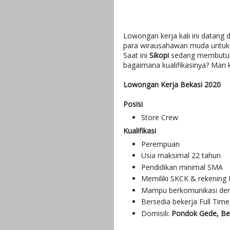
Lowongan kerja kali ini datang 
para wirausahawan muda untuk m
Saat ini
Sikopi
sedang membutuhk
bagaimana kualifikasinya? Mari ki
Lowongan Kerja Bekasi 2020
Posisi
Store Crew
Kualifikasi
Perempuan
Usia maksimal 22 tahun
Pendidikan minimal SMA
Memiliki SKCK & rekening 
Mampu berkomunikasi den
Bersedia bekerja Full Time
Domisili:
Pondok Gede, Be