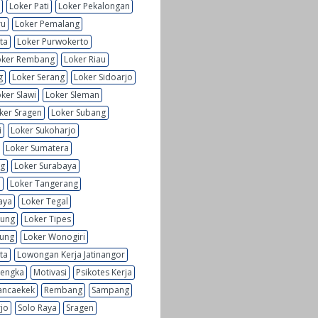
Loker Pati
Loker Pekalongan
ru
Loker Pemalang
ta
Loker Purwokerto
oker Rembang
Loker Riau
g
Loker Serang
Loker Sidoarjo
ker Slawi
Loker Sleman
ker Sragen
Loker Subang
i
Loker Sukoharjo
Loker Sumatera
ng
Loker Surabaya
a
Loker Tangerang
aya
Loker Tegal
gung
Loker Tipes
gung
Loker Wonogiri
ta
Lowongan Kerja Jatinangor
lengka
Motivasi
Psikotes Kerja
ancaekek
Rembang
Sampang
jo
Solo Raya
Sragen