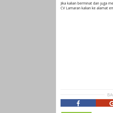
Jika kalian berminat dan juga m
CV Lamaran kalian ke alamat em
BA