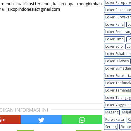
Loker Parepare
emenuhi kualifikasi tersebut, kalian dapat mengirimkan
ail:
sikopiindonesia@gmail.com
Loker Pekanba
Loker Purwakar
Loker Raha
L
Loker Semaran
Loker Simo
Lo
Loker Solo
Lo
Loker Sukabum
Loker Sulawesi
Loker Sumeda
Loker Surakart
Loker Tasikmal
Loker Temang
Loker Tulunga
Loker Yogyakar
GIKAN INFORMASI INI
Magang
Maja
Purwakarta
R
Serang
Sidoar