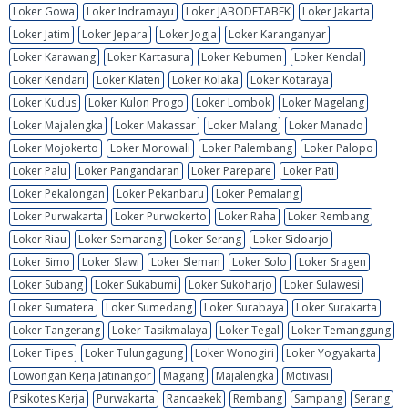
Loker Gowa
Loker Indramayu
Loker JABODETABEK
Loker Jakarta
Loker Jatim
Loker Jepara
Loker Jogja
Loker Karanganyar
Loker Karawang
Loker Kartasura
Loker Kebumen
Loker Kendal
Loker Kendari
Loker Klaten
Loker Kolaka
Loker Kotaraya
Loker Kudus
Loker Kulon Progo
Loker Lombok
Loker Magelang
Loker Majalengka
Loker Makassar
Loker Malang
Loker Manado
Loker Mojokerto
Loker Morowali
Loker Palembang
Loker Palopo
Loker Palu
Loker Pangandaran
Loker Parepare
Loker Pati
Loker Pekalongan
Loker Pekanbaru
Loker Pemalang
Loker Purwakarta
Loker Purwokerto
Loker Raha
Loker Rembang
Loker Riau
Loker Semarang
Loker Serang
Loker Sidoarjo
Loker Simo
Loker Slawi
Loker Sleman
Loker Solo
Loker Sragen
Loker Subang
Loker Sukabumi
Loker Sukoharjo
Loker Sulawesi
Loker Sumatera
Loker Sumedang
Loker Surabaya
Loker Surakarta
Loker Tangerang
Loker Tasikmalaya
Loker Tegal
Loker Temanggung
Loker Tipes
Loker Tulungagung
Loker Wonogiri
Loker Yogyakarta
Lowongan Kerja Jatinangor
Magang
Majalengka
Motivasi
Psikotes Kerja
Purwakarta
Rancaekek
Rembang
Sampang
Serang