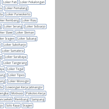
Loker Pati
Loker Pekalongan
ru
Loker Pemalang
ta
Loker Purwokerto
oker Rembang
Loker Riau
g
Loker Serang
Loker Sidoarjo
ker Slawi
Loker Sleman
ker Sragen
Loker Subang
i
Loker Sukoharjo
Loker Sumatera
ng
Loker Surabaya
a
Loker Tangerang
aya
Loker Tegal
gung
Loker Tipes
gung
Loker Wonogiri
ta
Lowongan Kerja Jatinangor
lengka
Motivasi
Psikotes Kerja
ancaekek
Rembang
Sampang
jo
Solo Raya
Sragen