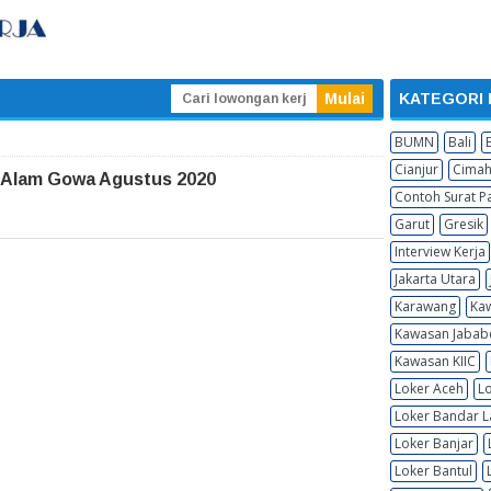
KATEGORI
BUMN
Bali
Cianjur
Cimah
 Alam Gowa Agustus 2020
Contoh Surat Pa
Garut
Gresik
Interview Kerja
Jakarta Utara
Karawang
Kaw
Kawasan Jabab
Kawasan KIIC
Loker Aceh
L
Loker Bandar 
Loker Banjar
Loker Bantul