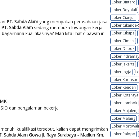
Loker Bintaro
Loker Boyolali
Loker Cianjur
dari
PT. Sabda Alam
yang merupakan perusahaan jasa
Loker Cikande-
i
PT. Sabda Alam
sedang membuka lowongan kerja.
bagaimana kualifikasinya? Mari kita lihat dibawah ini.
Loker Cikupa
Loker Cimahi
Loker Depok
Loker Indrama
Loker Jakarta
Loker Jogja
L
Loker Kartasur
Loker Kendari
Loker Kotaraya
SMK
Loker Lombok
 SIO dan pengalaman bekerja
Loker Majaleng
Loker Malang
Loker Morowali
emenuhi kualifikasi tersebut, kalian dapat mengirimkan
Loker Palopo
T. Sabda Alam Gowa Jl. Raya Surabaya - Madiun Km.