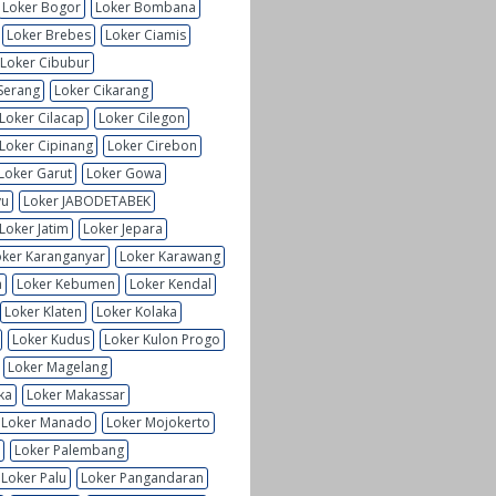
Loker Bogor
Loker Bombana
Loker Brebes
Loker Ciamis
Loker Cibubur
Serang
Loker Cikarang
Loker Cilacap
Loker Cilegon
Loker Cipinang
Loker Cirebon
Loker Garut
Loker Gowa
yu
Loker JABODETABEK
Loker Jatim
Loker Jepara
oker Karanganyar
Loker Karawang
a
Loker Kebumen
Loker Kendal
Loker Klaten
Loker Kolaka
Loker Kudus
Loker Kulon Progo
Loker Magelang
ka
Loker Makassar
Loker Manado
Loker Mojokerto
Loker Palembang
Loker Palu
Loker Pangandaran