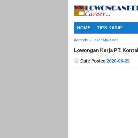
HOME
TIPS KARIR
Beranda
›
Loker Makassar
Lowongan Kerja PT. Konta
Date Posted
2020-08-29