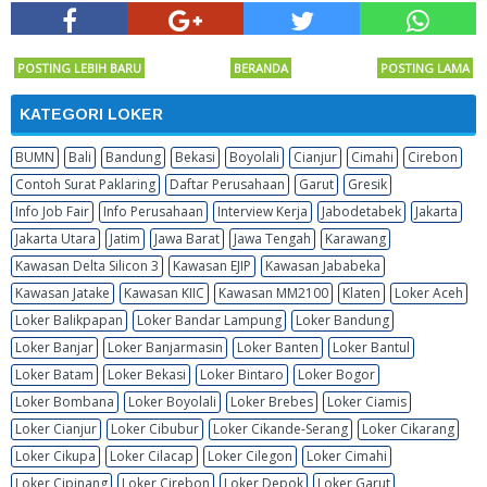
POSTING LEBIH BARU
BERANDA
POSTING LAMA
KATEGORI LOKER
BUMN
Bali
Bandung
Bekasi
Boyolali
Cianjur
Cimahi
Cirebon
Contoh Surat Paklaring
Daftar Perusahaan
Garut
Gresik
Info Job Fair
Info Perusahaan
Interview Kerja
Jabodetabek
Jakarta
Jakarta Utara
Jatim
Jawa Barat
Jawa Tengah
Karawang
Kawasan Delta Silicon 3
Kawasan EJIP
Kawasan Jababeka
Kawasan Jatake
Kawasan KIIC
Kawasan MM2100
Klaten
Loker Aceh
Loker Balikpapan
Loker Bandar Lampung
Loker Bandung
Loker Banjar
Loker Banjarmasin
Loker Banten
Loker Bantul
Loker Batam
Loker Bekasi
Loker Bintaro
Loker Bogor
Loker Bombana
Loker Boyolali
Loker Brebes
Loker Ciamis
Loker Cianjur
Loker Cibubur
Loker Cikande-Serang
Loker Cikarang
Loker Cikupa
Loker Cilacap
Loker Cilegon
Loker Cimahi
Loker Cipinang
Loker Cirebon
Loker Depok
Loker Garut