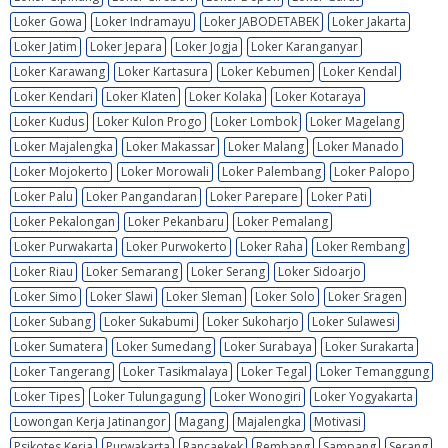
Loker Gowa
Loker Indramayu
Loker JABODETABEK
Loker Jakarta
Loker Jatim
Loker Jepara
Loker Jogja
Loker Karanganyar
Loker Karawang
Loker Kartasura
Loker Kebumen
Loker Kendal
Loker Kendari
Loker Klaten
Loker Kolaka
Loker Kotaraya
Loker Kudus
Loker Kulon Progo
Loker Lombok
Loker Magelang
Loker Majalengka
Loker Makassar
Loker Malang
Loker Manado
Loker Mojokerto
Loker Morowali
Loker Palembang
Loker Palopo
Loker Palu
Loker Pangandaran
Loker Parepare
Loker Pati
Loker Pekalongan
Loker Pekanbaru
Loker Pemalang
Loker Purwakarta
Loker Purwokerto
Loker Raha
Loker Rembang
Loker Riau
Loker Semarang
Loker Serang
Loker Sidoarjo
Loker Simo
Loker Slawi
Loker Sleman
Loker Solo
Loker Sragen
Loker Subang
Loker Sukabumi
Loker Sukoharjo
Loker Sulawesi
Loker Sumatera
Loker Sumedang
Loker Surabaya
Loker Surakarta
Loker Tangerang
Loker Tasikmalaya
Loker Tegal
Loker Temanggung
Loker Tipes
Loker Tulungagung
Loker Wonogiri
Loker Yogyakarta
Lowongan Kerja Jatinangor
Magang
Majalengka
Motivasi
Psikotes Kerja
Purwakarta
Rancaekek
Rembang
Sampang
Serang