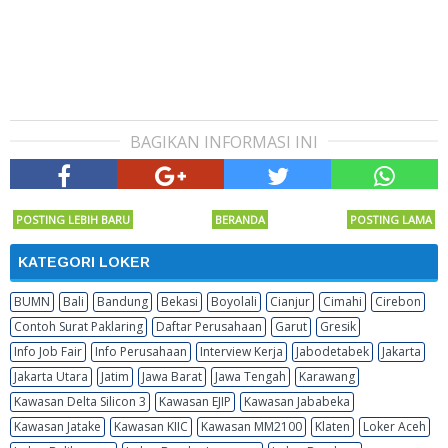
BAGIKAN INFORMASI INI
POSTING LEBIH BARU
BERANDA
POSTING LAMA
KATEGORI LOKER
BUMN
Bali
Bandung
Bekasi
Boyolali
Cianjur
Cimahi
Cirebon
Contoh Surat Paklaring
Daftar Perusahaan
Garut
Gresik
Info Job Fair
Info Perusahaan
Interview Kerja
Jabodetabek
Jakarta
Jakarta Utara
Jatim
Jawa Barat
Jawa Tengah
Karawang
Kawasan Delta Silicon 3
Kawasan EJIP
Kawasan Jababeka
Kawasan Jatake
Kawasan KIIC
Kawasan MM2100
Klaten
Loker Aceh