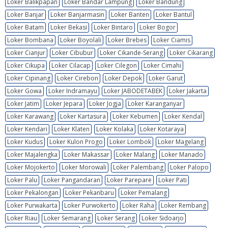
Loker Balikpapan
Loker Bandar Lampung
Loker Bandung
Loker Banjar
Loker Banjarmasin
Loker Banten
Loker Bantul
Loker Batam
Loker Bekasi
Loker Bintaro
Loker Bogor
Loker Bombana
Loker Boyolali
Loker Brebes
Loker Ciamis
Loker Cianjur
Loker Cibubur
Loker Cikande-Serang
Loker Cikarang
Loker Cikupa
Loker Cilacap
Loker Cilegon
Loker Cimahi
Loker Cipinang
Loker Cirebon
Loker Depok
Loker Garut
Loker Gowa
Loker Indramayu
Loker JABODETABEK
Loker Jakarta
Loker Jatim
Loker Jepara
Loker Jogja
Loker Karanganyar
Loker Karawang
Loker Kartasura
Loker Kebumen
Loker Kendal
Loker Kendari
Loker Klaten
Loker Kolaka
Loker Kotaraya
Loker Kudus
Loker Kulon Progo
Loker Lombok
Loker Magelang
Loker Majalengka
Loker Makassar
Loker Malang
Loker Manado
Loker Mojokerto
Loker Morowali
Loker Palembang
Loker Palopo
Loker Palu
Loker Pangandaran
Loker Parepare
Loker Pati
Loker Pekalongan
Loker Pekanbaru
Loker Pemalang
Loker Purwakarta
Loker Purwokerto
Loker Raha
Loker Rembang
Loker Riau
Loker Semarang
Loker Serang
Loker Sidoarjo