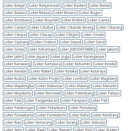
Loker Banjar
Loker Banjarmasin
Loker Banten
Loker Bantul
Loker Batam
Loker Bekasi
Loker Bintaro
Loker Bogor
Loker Bombana
Loker Boyolali
Loker Brebes
Loker Ciamis
Loker Cianjur
Loker Cibubur
Loker Cikande-Serang
Loker Cikarang
Loker Cikupa
Loker Cilacap
Loker Cilegon
Loker Cimahi
Loker Cipinang
Loker Cirebon
Loker Depok
Loker Garut
Loker Gowa
Loker Indramayu
Loker JABODETABEK
Loker Jakarta
Loker Jatim
Loker Jepara
Loker Jogja
Loker Karanganyar
Loker Karawang
Loker Kartasura
Loker Kebumen
Loker Kendal
Loker Kendari
Loker Klaten
Loker Kolaka
Loker Kotaraya
Loker Kudus
Loker Kulon Progo
Loker Lombok
Loker Magelang
Loker Majalengka
Loker Makassar
Loker Malang
Loker Manado
Loker Mojokerto
Loker Morowali
Loker Palembang
Loker Palopo
Loker Palu
Loker Pangandaran
Loker Parepare
Loker Pati
Loker Pekalongan
Loker Pekanbaru
Loker Pemalang
Loker Purwakarta
Loker Purwokerto
Loker Raha
Loker Rembang
Loker Riau
Loker Semarang
Loker Serang
Loker Sidoarjo
Loker Simo
Loker Slawi
Loker Sleman
Loker Solo
Loker Sragen