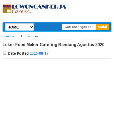
Beranda
›
Loker Bandung
Loker Food Maker Catering Bandung Agustus 2020
Date Posted
2020-08-17