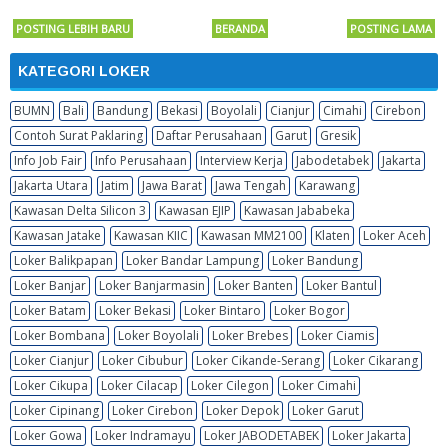
POSTING LEBIH BARU
BERANDA
POSTING LAMA
KATEGORI LOKER
BUMN
Bali
Bandung
Bekasi
Boyolali
Cianjur
Cimahi
Cirebon
Contoh Surat Paklaring
Daftar Perusahaan
Garut
Gresik
Info Job Fair
Info Perusahaan
Interview Kerja
Jabodetabek
Jakarta
Jakarta Utara
Jatim
Jawa Barat
Jawa Tengah
Karawang
Kawasan Delta Silicon 3
Kawasan EJIP
Kawasan Jababeka
Kawasan Jatake
Kawasan KIIC
Kawasan MM2100
Klaten
Loker Aceh
Loker Balikpapan
Loker Bandar Lampung
Loker Bandung
Loker Banjar
Loker Banjarmasin
Loker Banten
Loker Bantul
Loker Batam
Loker Bekasi
Loker Bintaro
Loker Bogor
Loker Bombana
Loker Boyolali
Loker Brebes
Loker Ciamis
Loker Cianjur
Loker Cibubur
Loker Cikande-Serang
Loker Cikarang
Loker Cikupa
Loker Cilacap
Loker Cilegon
Loker Cimahi
Loker Cipinang
Loker Cirebon
Loker Depok
Loker Garut
Loker Gowa
Loker Indramayu
Loker JABODETABEK
Loker Jakarta