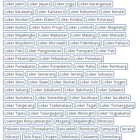
Loker Jatim
Loker Jepara
Loker Jogja
Loker Karanganyar
Loker Karawang
Loker Kartasura
Loker Kebumen
Loker Kendal
Loker Kendari
Loker Klaten
Loker Kolaka
Loker Kotaraya
Loker Kudus
Loker Kulon Progo
Loker Lombok
Loker Magelang
Loker Majalengka
Loker Makassar
Loker Malang
Loker Manado
Loker Mojokerto
Loker Morowali
Loker Palembang
Loker Palopo
Loker Palu
Loker Pangandaran
Loker Parepare
Loker Pati
Loker Pekalongan
Loker Pekanbaru
Loker Pemalang
Loker Purwakarta
Loker Purwokerto
Loker Raha
Loker Rembang
Loker Riau
Loker Semarang
Loker Serang
Loker Sidoarjo
Loker Simo
Loker Slawi
Loker Sleman
Loker Solo
Loker Sragen
Loker Subang
Loker Sukabumi
Loker Sukoharjo
Loker Sulawesi
Loker Sumatera
Loker Sumedang
Loker Surabaya
Loker Surakarta
Loker Tangerang
Loker Tasikmalaya
Loker Tegal
Loker Temanggung
Loker Tipes
Loker Tulungagung
Loker Wonogiri
Loker Yogyakarta
Lowongan Kerja Jatinangor
Magang
Majalengka
Motivasi
Psikotes Kerja
Purwakarta
Rancaekek
Rembang
Sampang
Serang
Sidoarjo
Solo Raya
Sragen
Sukoharjo
Sulawesi
Sumedang