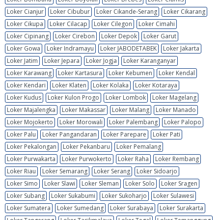
Loker Cianjur
Loker Cibubur
Loker Cikande-Serang
Loker Cikarang
Loker Cikupa
Loker Cilacap
Loker Cilegon
Loker Cimahi
Loker Cipinang
Loker Cirebon
Loker Depok
Loker Garut
Loker Gowa
Loker Indramayu
Loker JABODETABEK
Loker Jakarta
Loker Jatim
Loker Jepara
Loker Jogja
Loker Karanganyar
Loker Karawang
Loker Kartasura
Loker Kebumen
Loker Kendal
Loker Kendari
Loker Klaten
Loker Kolaka
Loker Kotaraya
Loker Kudus
Loker Kulon Progo
Loker Lombok
Loker Magelang
Loker Majalengka
Loker Makassar
Loker Malang
Loker Manado
Loker Mojokerto
Loker Morowali
Loker Palembang
Loker Palopo
Loker Palu
Loker Pangandaran
Loker Parepare
Loker Pati
Loker Pekalongan
Loker Pekanbaru
Loker Pemalang
Loker Purwakarta
Loker Purwokerto
Loker Raha
Loker Rembang
Loker Riau
Loker Semarang
Loker Serang
Loker Sidoarjo
Loker Simo
Loker Slawi
Loker Sleman
Loker Solo
Loker Sragen
Loker Subang
Loker Sukabumi
Loker Sukoharjo
Loker Sulawesi
Loker Sumatera
Loker Sumedang
Loker Surabaya
Loker Surakarta