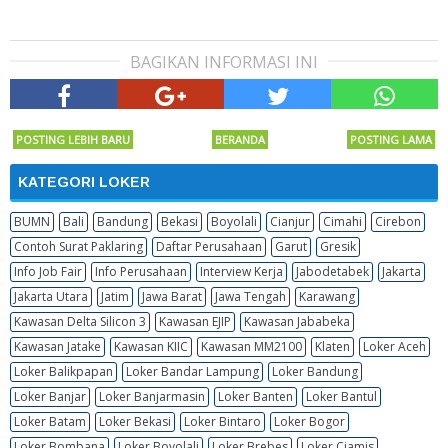
BAGIKAN INFORMASI INI
POSTING LEBIH BARU
BERANDA
POSTING LAMA
KATEGORI LOKER
BUMN
Bali
Bandung
Bekasi
Boyolali
Cianjur
Cimahi
Cirebon
Contoh Surat Paklaring
Daftar Perusahaan
Garut
Gresik
Info Job Fair
Info Perusahaan
Interview Kerja
Jabodetabek
Jakarta
Jakarta Utara
Jatim
Jawa Barat
Jawa Tengah
Karawang
Kawasan Delta Silicon 3
Kawasan EJIP
Kawasan Jababeka
Kawasan Jatake
Kawasan KIIC
Kawasan MM2100
Klaten
Loker Aceh
Loker Balikpapan
Loker Bandar Lampung
Loker Bandung
Loker Banjar
Loker Banjarmasin
Loker Banten
Loker Bantul
Loker Batam
Loker Bekasi
Loker Bintaro
Loker Bogor
Loker Bombana
Loker Boyolali
Loker Brebes
Loker Ciamis