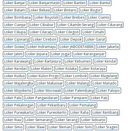
Loker Banjar
Loker Banjarmasin
Loker Banten
Loker Bantul
Loker Batam
Loker Bekasi
Loker Bintaro
Loker Bogor
Loker Bombana
Loker Boyolali
Loker Brebes
Loker Ciamis
Loker Cianjur
Loker Cibubur
Loker Cikande-Serang
Loker Cikarang
Loker Cikupa
Loker Cilacap
Loker Cilegon
Loker Cimahi
Loker Cipinang
Loker Cirebon
Loker Depok
Loker Garut
Loker Gowa
Loker Indramayu
Loker JABODETABEK
Loker Jakarta
Loker Jatim
Loker Jepara
Loker Jogja
Loker Karanganyar
Loker Karawang
Loker Kartasura
Loker Kebumen
Loker Kendal
Loker Kendari
Loker Klaten
Loker Kolaka
Loker Kotaraya
Loker Kudus
Loker Kulon Progo
Loker Lombok
Loker Magelang
Loker Majalengka
Loker Makassar
Loker Malang
Loker Manado
Loker Mojokerto
Loker Morowali
Loker Palembang
Loker Palopo
Loker Palu
Loker Pangandaran
Loker Parepare
Loker Pati
Loker Pekalongan
Loker Pekanbaru
Loker Pemalang
Loker Purwakarta
Loker Purwokerto
Loker Raha
Loker Rembang
Loker Riau
Loker Semarang
Loker Serang
Loker Sidoarjo
Loker Simo
Loker Slawi
Loker Sleman
Loker Solo
Loker Sragen