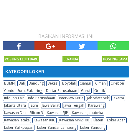
BAGIKAN INFORMASI INI
POSTING LEBIH BARU
BERANDA
POSTING LAMA
KATEGORI LOKER
BUMN
Bali
Bandung
Bekasi
Boyolali
Cianjur
Cimahi
Cirebon
Contoh Surat Paklaring
Daftar Perusahaan
Garut
Gresik
Info Job Fair
Info Perusahaan
Interview Kerja
Jabodetabek
Jakarta
Jakarta Utara
Jatim
Jawa Barat
Jawa Tengah
Karawang
Kawasan Delta Silicon 3
Kawasan EJIP
Kawasan Jababeka
Kawasan Jatake
Kawasan KIIC
Kawasan MM2100
Klaten
Loker Aceh
Loker Balikpapan
Loker Bandar Lampung
Loker Bandung