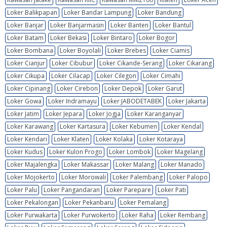
Loker Balikpapan
Loker Bandar Lampung
Loker Bandung
Loker Banjar
Loker Banjarmasin
Loker Banten
Loker Bantul
Loker Batam
Loker Bekasi
Loker Bintaro
Loker Bogor
Loker Bombana
Loker Boyolali
Loker Brebes
Loker Ciamis
Loker Cianjur
Loker Cibubur
Loker Cikande-Serang
Loker Cikarang
Loker Cikupa
Loker Cilacap
Loker Cilegon
Loker Cimahi
Loker Cipinang
Loker Cirebon
Loker Depok
Loker Garut
Loker Gowa
Loker Indramayu
Loker JABODETABEK
Loker Jakarta
Loker Jatim
Loker Jepara
Loker Jogja
Loker Karanganyar
Loker Karawang
Loker Kartasura
Loker Kebumen
Loker Kendal
Loker Kendari
Loker Klaten
Loker Kolaka
Loker Kotaraya
Loker Kudus
Loker Kulon Progo
Loker Lombok
Loker Magelang
Loker Majalengka
Loker Makassar
Loker Malang
Loker Manado
Loker Mojokerto
Loker Morowali
Loker Palembang
Loker Palopo
Loker Palu
Loker Pangandaran
Loker Parepare
Loker Pati
Loker Pekalongan
Loker Pekanbaru
Loker Pemalang
Loker Purwakarta
Loker Purwokerto
Loker Raha
Loker Rembang