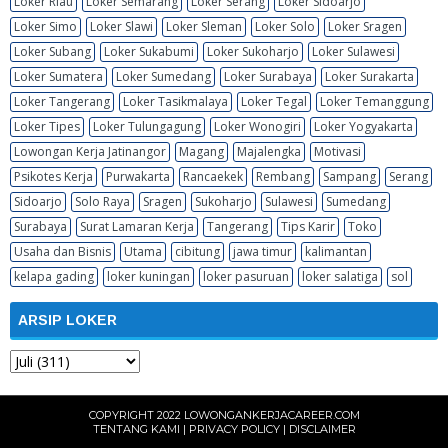
Loker Riau
Loker Semarang
Loker Serang
Loker Sidoarjo
Loker Simo
Loker Slawi
Loker Sleman
Loker Solo
Loker Sragen
Loker Subang
Loker Sukabumi
Loker Sukoharjo
Loker Sulawesi
Loker Sumatera
Loker Sumedang
Loker Surabaya
Loker Surakarta
Loker Tangerang
Loker Tasikmalaya
Loker Tegal
Loker Temanggung
Loker Tipes
Loker Tulungagung
Loker Wonogiri
Loker Yogyakarta
Lowongan Kerja Jatinangor
Magang
Majalengka
Motivasi
Psikotes Kerja
Purwakarta
Rancaekek
Rembang
Sampang
Serang
Sidoarjo
Solo Raya
Sragen
Sukoharjo
Sulawesi
Sumedang
Surabaya
Surat Lamaran Kerja
Tangerang
Tips Karir
Toko
Usaha dan Bisnis
Utama
cibitung
jawa timur
kalimantan
kelapa gading
loker kuningan
loker pasuruan
loker salatiga
sol
ARSIP LOKER
COPYRIGHT 2022
LOWONGANKERJACAREER.COM
TENTANG KAMI
|
PRIVACY POLICY
|
DISCLAIMER