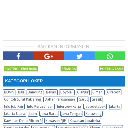
BAGIKAN INFORMASI INI
POSTING LEBIH BARU
BERANDA
POSTING LAMA
KATEGORI LOKER
BUMN
Bali
Bandung
Bekasi
Boyolali
Cianjur
Cimahi
Cirebon
Contoh Surat Paklaring
Daftar Perusahaan
Garut
Gresik
Info Job Fair
Info Perusahaan
Interview Kerja
Jabodetabek
Jakarta
Jakarta Utara
Jatim
Jawa Barat
Jawa Tengah
Karawang
Kawasan Delta Silicon 3
Kawasan EJIP
Kawasan Jababeka
Kawasan Jatake
Kawasan KIIC
Kawasan MM2100
Klaten
Loker Aceh