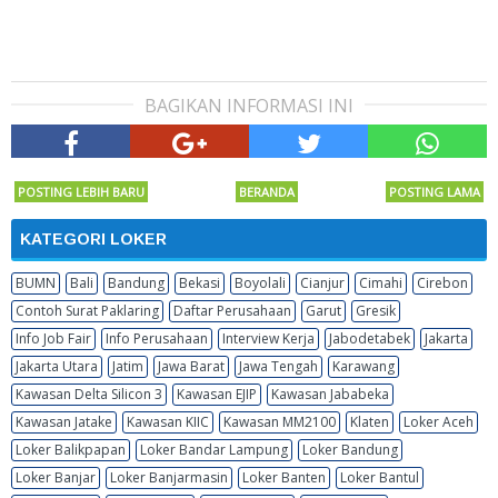
BAGIKAN INFORMASI INI
POSTING LEBIH BARU
BERANDA
POSTING LAMA
KATEGORI LOKER
BUMN
Bali
Bandung
Bekasi
Boyolali
Cianjur
Cimahi
Cirebon
Contoh Surat Paklaring
Daftar Perusahaan
Garut
Gresik
Info Job Fair
Info Perusahaan
Interview Kerja
Jabodetabek
Jakarta
Jakarta Utara
Jatim
Jawa Barat
Jawa Tengah
Karawang
Kawasan Delta Silicon 3
Kawasan EJIP
Kawasan Jababeka
Kawasan Jatake
Kawasan KIIC
Kawasan MM2100
Klaten
Loker Aceh
Loker Balikpapan
Loker Bandar Lampung
Loker Bandung
Loker Banjar
Loker Banjarmasin
Loker Banten
Loker Bantul