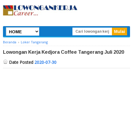
Beranda
›
Loker Tangerang
Lowongan Kerja Kedjora Coffee Tangerang Juli 2020
Date Posted
2020-07-30