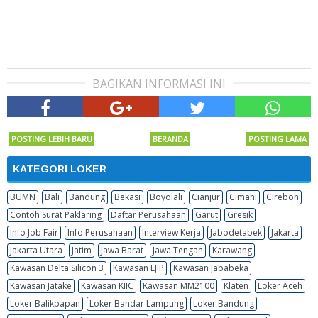
BAGIKAN INFORMASI INI
POSTING LEBIH BARU
BERANDA
POSTING LAMA
KATEGORI LOKER
BUMN
Bali
Bandung
Bekasi
Boyolali
Cianjur
Cimahi
Cirebon
Contoh Surat Paklaring
Daftar Perusahaan
Garut
Gresik
Info Job Fair
Info Perusahaan
Interview Kerja
Jabodetabek
Jakarta
Jakarta Utara
Jatim
Jawa Barat
Jawa Tengah
Karawang
Kawasan Delta Silicon 3
Kawasan EJIP
Kawasan Jababeka
Kawasan Jatake
Kawasan KIIC
Kawasan MM2100
Klaten
Loker Aceh
Loker Balikpapan
Loker Bandar Lampung
Loker Bandung