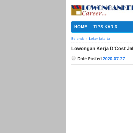
HOME
TIPS KARIR
Beranda
›
Loker Jakarta
Lowongan Kerja D'Cost Jak
Date Posted
2020-07-27