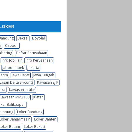
 LOKER
Bandung
Bekasi
Boyolali
i
Cirebon
klaring
Daftar Perusahaan
Info Job Fair
Info Perusahaan
Jabodetabek
Jakarta
Jatim
Jawa Barat
Jawa Tengah
asan Delta Silicon 3
Kawasan EJIP
eka
Kawasan Jatake
Kawasan MM2100
Klaten
oker Balikpapan
Lampung
Loker Bandung
Loker Banjarmasin
Loker Banten
Loker Batam
Loker Bekasi