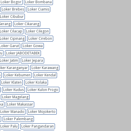
Loker Bogor
Loker Bombana
Loker Brebes
Loker Ciamis
Loker Cibubur
Serang
Loker Cikarang
Loker Cilacap
Loker Cilegon
Loker Cipinang
Loker Cirebon
Loker Garut
Loker Gowa
yu
Loker JABODETABEK
Loker Jatim
Loker Jepara
oker Karanganyar
Loker Karawang
a
Loker Kebumen
Loker Kendal
Loker Klaten
Loker Kolaka
Loker Kudus
Loker Kulon Progo
Loker Magelang
ka
Loker Makassar
Loker Manado
Loker Mojokerto
Loker Palembang
Loker Palu
Loker Pangandaran