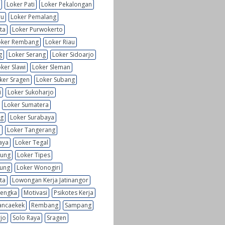
Loker Pati
Loker Pekalongan
ru
Loker Pemalang
ta
Loker Purwokerto
oker Rembang
Loker Riau
g
Loker Serang
Loker Sidoarjo
ker Slawi
Loker Sleman
ker Sragen
Loker Subang
i
Loker Sukoharjo
Loker Sumatera
ng
Loker Surabaya
a
Loker Tangerang
aya
Loker Tegal
gung
Loker Tipes
gung
Loker Wonogiri
ta
Lowongan Kerja Jatinangor
lengka
Motivasi
Psikotes Kerja
ancaekek
Rembang
Sampang
jo
Solo Raya
Sragen