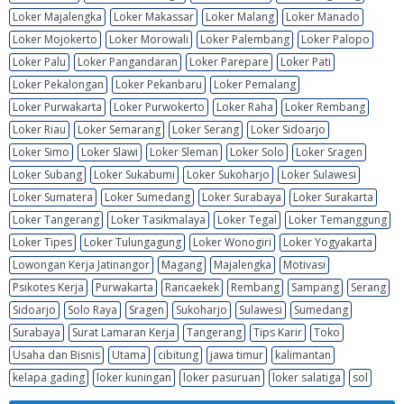
Loker Majalengka
Loker Makassar
Loker Malang
Loker Manado
Loker Mojokerto
Loker Morowali
Loker Palembang
Loker Palopo
Loker Palu
Loker Pangandaran
Loker Parepare
Loker Pati
Loker Pekalongan
Loker Pekanbaru
Loker Pemalang
Loker Purwakarta
Loker Purwokerto
Loker Raha
Loker Rembang
Loker Riau
Loker Semarang
Loker Serang
Loker Sidoarjo
Loker Simo
Loker Slawi
Loker Sleman
Loker Solo
Loker Sragen
Loker Subang
Loker Sukabumi
Loker Sukoharjo
Loker Sulawesi
Loker Sumatera
Loker Sumedang
Loker Surabaya
Loker Surakarta
Loker Tangerang
Loker Tasikmalaya
Loker Tegal
Loker Temanggung
Loker Tipes
Loker Tulungagung
Loker Wonogiri
Loker Yogyakarta
Lowongan Kerja Jatinangor
Magang
Majalengka
Motivasi
Psikotes Kerja
Purwakarta
Rancaekek
Rembang
Sampang
Serang
Sidoarjo
Solo Raya
Sragen
Sukoharjo
Sulawesi
Sumedang
Surabaya
Surat Lamaran Kerja
Tangerang
Tips Karir
Toko
Usaha dan Bisnis
Utama
cibitung
jawa timur
kalimantan
kelapa gading
loker kuningan
loker pasuruan
loker salatiga
sol