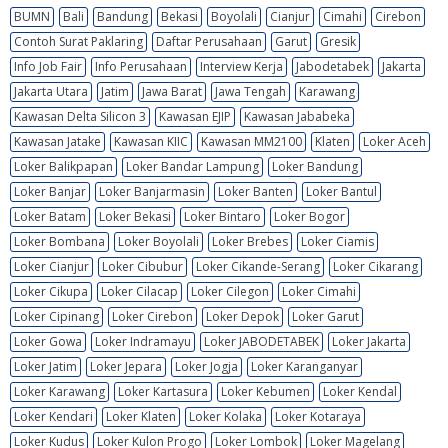
BUMN
Bali
Bandung
Bekasi
Boyolali
Cianjur
Cimahi
Cirebon
Contoh Surat Paklaring
Daftar Perusahaan
Garut
Gresik
Info Job Fair
Info Perusahaan
Interview Kerja
Jabodetabek
Jakarta
Jakarta Utara
Jatim
Jawa Barat
Jawa Tengah
Karawang
Kawasan Delta Silicon 3
Kawasan EJIP
Kawasan Jababeka
Kawasan Jatake
Kawasan KIIC
Kawasan MM2100
Klaten
Loker Aceh
Loker Balikpapan
Loker Bandar Lampung
Loker Bandung
Loker Banjar
Loker Banjarmasin
Loker Banten
Loker Bantul
Loker Batam
Loker Bekasi
Loker Bintaro
Loker Bogor
Loker Bombana
Loker Boyolali
Loker Brebes
Loker Ciamis
Loker Cianjur
Loker Cibubur
Loker Cikande-Serang
Loker Cikarang
Loker Cikupa
Loker Cilacap
Loker Cilegon
Loker Cimahi
Loker Cipinang
Loker Cirebon
Loker Depok
Loker Garut
Loker Gowa
Loker Indramayu
Loker JABODETABEK
Loker Jakarta
Loker Jatim
Loker Jepara
Loker Jogja
Loker Karanganyar
Loker Karawang
Loker Kartasura
Loker Kebumen
Loker Kendal
Loker Kendari
Loker Klaten
Loker Kolaka
Loker Kotaraya
Loker Kudus
Loker Kulon Progo
Loker Lombok
Loker Magelang