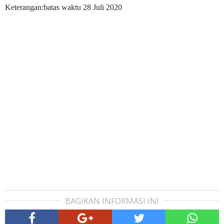
Keterangan:batas waktu 28 Juli 2020
BAGIKAN INFORMASI INI