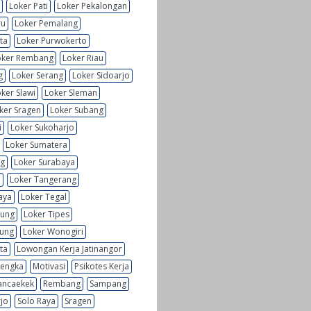
Loker Pati
Loker Pekalongan
ru
Loker Pemalang
ta
Loker Purwokerto
oker Rembang
Loker Riau
g
Loker Serang
Loker Sidoarjo
ker Slawi
Loker Sleman
ker Sragen
Loker Subang
i
Loker Sukoharjo
Loker Sumatera
ng
Loker Surabaya
a
Loker Tangerang
aya
Loker Tegal
gung
Loker Tipes
gung
Loker Wonogiri
ta
Lowongan Kerja Jatinangor
lengka
Motivasi
Psikotes Kerja
ancaekek
Rembang
Sampang
jo
Solo Raya
Sragen