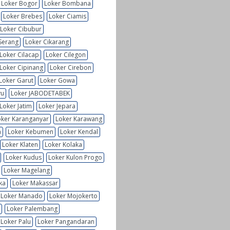
Loker Bogor
Loker Bombana
Loker Brebes
Loker Ciamis
Loker Cibubur
Serang
Loker Cikarang
Loker Cilacap
Loker Cilegon
Loker Cipinang
Loker Cirebon
Loker Garut
Loker Gowa
yu
Loker JABODETABEK
Loker Jatim
Loker Jepara
oker Karanganyar
Loker Karawang
a
Loker Kebumen
Loker Kendal
Loker Klaten
Loker Kolaka
Loker Kudus
Loker Kulon Progo
Loker Magelang
ka
Loker Makassar
Loker Manado
Loker Mojokerto
Loker Palembang
Loker Palu
Loker Pangandaran