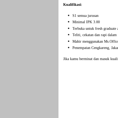
Kualifikasi:
S1 semua jurusan
Minimal IPK 3.00
Terbuka untuk fresh graduate
Teliti, cekatan dan rapi dala
Mahir menggunakan Ms.Office
Penempatan Cengkareng, Jakar
Jika kamu berminat dan masuk kualif