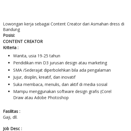
Lowongan kerja sebagai Content Creator dari Asmahan dress di
Bandung
Posisi:
CONTENT CREATOR
Kriteria :
Wanita, usia 19-25 tahun
Pendidikan min D3 jurusan design atau marketing
SMA /Sederajat diperbolehkan bila ada pengalaman
Jujur, disiplin, kreatif, dan inovatif
Suka membaca, menulis, dan aktif di media sosial
Mampu menggunakan software design grafis (Corel
Draw atau Adobe Photoshop
Fasilitas :
Gaji, dll.
Job Desc :