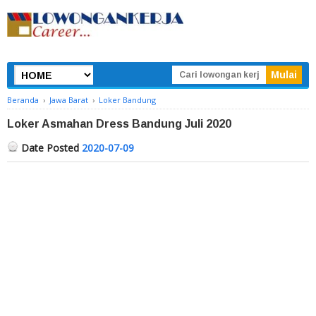
Beranda
›
Jawa Barat
›
Loker Bandung
Loker Asmahan Dress Bandung Juli 2020
Date Posted
2020-07-09