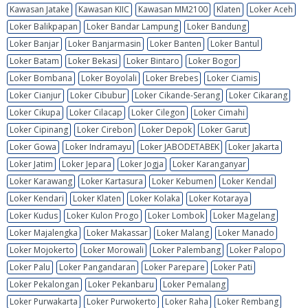
Kawasan Jatake
Kawasan KIIC
Kawasan MM2100
Klaten
Loker Aceh
Loker Balikpapan
Loker Bandar Lampung
Loker Bandung
Loker Banjar
Loker Banjarmasin
Loker Banten
Loker Bantul
Loker Batam
Loker Bekasi
Loker Bintaro
Loker Bogor
Loker Bombana
Loker Boyolali
Loker Brebes
Loker Ciamis
Loker Cianjur
Loker Cibubur
Loker Cikande-Serang
Loker Cikarang
Loker Cikupa
Loker Cilacap
Loker Cilegon
Loker Cimahi
Loker Cipinang
Loker Cirebon
Loker Depok
Loker Garut
Loker Gowa
Loker Indramayu
Loker JABODETABEK
Loker Jakarta
Loker Jatim
Loker Jepara
Loker Jogja
Loker Karanganyar
Loker Karawang
Loker Kartasura
Loker Kebumen
Loker Kendal
Loker Kendari
Loker Klaten
Loker Kolaka
Loker Kotaraya
Loker Kudus
Loker Kulon Progo
Loker Lombok
Loker Magelang
Loker Majalengka
Loker Makassar
Loker Malang
Loker Manado
Loker Mojokerto
Loker Morowali
Loker Palembang
Loker Palopo
Loker Palu
Loker Pangandaran
Loker Parepare
Loker Pati
Loker Pekalongan
Loker Pekanbaru
Loker Pemalang
Loker Purwakarta
Loker Purwokerto
Loker Raha
Loker Rembang