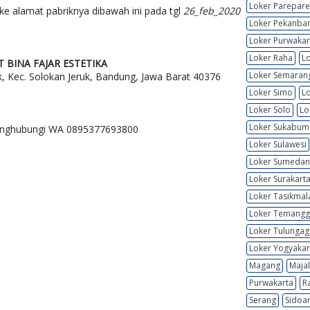
Loker Parepare
ke alamat pabriknya dibawah ini pada tgl
26_feb_2020
Loker Pekanba
Loker Purwakar
Loker Raha
L
T BINA FAJAR ESTETIKA
Loker Semaran
k, Kec. Solokan Jeruk, Bandung, Jawa Barat 40376
Loker Simo
Lo
Loker Solo
Lo
Loker Sukabum
menghubungi WA 0895377693800
Loker Sulawesi
Loker Sumeda
Loker Surakart
Loker Tasikmal
Loker Temang
Loker Tulunga
Loker Yogyakar
Magang
Maja
Purwakarta
R
Serang
Sidoar