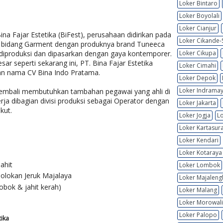
Loker Bintaro
Loker Boyolali
Loker Cianjur
na Fajar Estetika (BiFest), perusahaan didirikan pada
Loker Cikande-
m bidang Garment dengan produknya brand Tuneeca
 diproduksi dan dipasarkan dengan gaya kontemporer.
Loker Cikupa
r seperti sekarang ini, PT. Bina Fajar Estetika
Loker Cimahi
an nama CV Bina Indo Pratama.
Loker Depok
Loker Indrama
a kembali membutuhkan tambahan pegawai yang ahli di
ja dibagian divisi produksi sebagai Operator dengan
Loker Jakarta
kut.
Loker Jogja
L
Loker Kartasur
Loker Kendari
Loker Kotaraya
ahit
Loker Lombok
olokan Jeruk Majalaya
Loker Majaleng
bobok & jahit kerah)
Loker Malang
Loker Morowali
Loker Palopo
tika