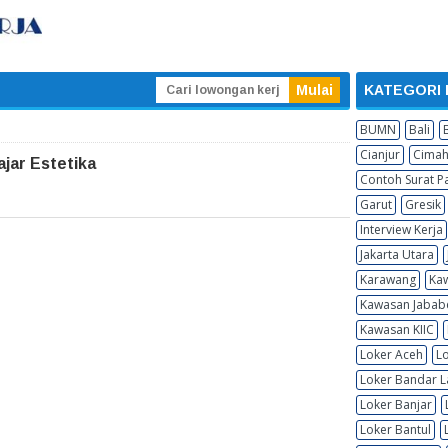
KATEGORI
BUMN
Bali
Cianjur
Cimah
jar Estetika
Contoh Surat Pa
Garut
Gresik
Interview Kerja
Jakarta Utara
Karawang
Kaw
Kawasan Jabab
Kawasan KIIC
Loker Aceh
L
Loker Bandar 
Loker Banjar
Loker Bantul