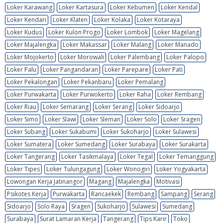
Loker Karawang
Loker Kartasura
Loker Kebumen
Loker Kendal
Loker Kendari
Loker Klaten
Loker Kolaka
Loker Kotaraya
Loker Kudus
Loker Kulon Progo
Loker Lombok
Loker Magelang
Loker Majalengka
Loker Makassar
Loker Malang
Loker Manado
Loker Mojokerto
Loker Morowali
Loker Palembang
Loker Palopo
Loker Palu
Loker Pangandaran
Loker Parepare
Loker Pati
Loker Pekalongan
Loker Pekanbaru
Loker Pemalang
Loker Purwakarta
Loker Purwokerto
Loker Raha
Loker Rembang
Loker Riau
Loker Semarang
Loker Serang
Loker Sidoarjo
Loker Simo
Loker Slawi
Loker Sleman
Loker Solo
Loker Sragen
Loker Subang
Loker Sukabumi
Loker Sukoharjo
Loker Sulawesi
Loker Sumatera
Loker Sumedang
Loker Surabaya
Loker Surakarta
Loker Tangerang
Loker Tasikmalaya
Loker Tegal
Loker Temanggung
Loker Tipes
Loker Tulungagung
Loker Wonogiri
Loker Yogyakarta
Lowongan Kerja Jatinangor
Magang
Majalengka
Motivasi
Psikotes Kerja
Purwakarta
Rancaekek
Rembang
Sampang
Serang
Sidoarjo
Solo Raya
Sragen
Sukoharjo
Sulawesi
Sumedang
Surabaya
Surat Lamaran Kerja
Tangerang
Tips Karir
Toko