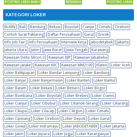
POSTING LEBIH BARU
BERANDA
POSTING LAMA
KATEGORI LOKER
BUMN
Bali
Bandung
Bekasi
Boyolali
Cianjur
Cimahi
Cirebon
Contoh Surat Paklaring
Daftar Perusahaan
Garut
Gresik
Info Job Fair
Info Perusahaan
Interview Kerja
Jabodetabek
Jakarta
Jakarta Utara
Jatim
Jawa Barat
Jawa Tengah
Karawang
Kawasan Delta Silicon 3
Kawasan EJIP
Kawasan Jababeka
Kawasan Jatake
Kawasan KIIC
Kawasan MM2100
Klaten
Loker Aceh
Loker Balikpapan
Loker Bandar Lampung
Loker Bandung
Loker Banjar
Loker Banjarmasin
Loker Banten
Loker Bantul
Loker Batam
Loker Bekasi
Loker Bintaro
Loker Bogor
Loker Bombana
Loker Boyolali
Loker Brebes
Loker Ciamis
Loker Cianjur
Loker Cibubur
Loker Cikande-Serang
Loker Cikarang
Loker Cikupa
Loker Cilacap
Loker Cilegon
Loker Cimahi
Loker Cipinang
Loker Cirebon
Loker Depok
Loker Garut
Loker Gowa
Loker Indramayu
Loker JABODETABEK
Loker Jakarta
Loker Jatim
Loker Jepara
Loker Jogja
Loker Karanganyar