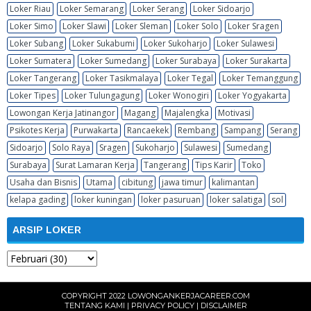
Loker Riau
Loker Semarang
Loker Serang
Loker Sidoarjo
Loker Simo
Loker Slawi
Loker Sleman
Loker Solo
Loker Sragen
Loker Subang
Loker Sukabumi
Loker Sukoharjo
Loker Sulawesi
Loker Sumatera
Loker Sumedang
Loker Surabaya
Loker Surakarta
Loker Tangerang
Loker Tasikmalaya
Loker Tegal
Loker Temanggung
Loker Tipes
Loker Tulungagung
Loker Wonogiri
Loker Yogyakarta
Lowongan Kerja Jatinangor
Magang
Majalengka
Motivasi
Psikotes Kerja
Purwakarta
Rancaekek
Rembang
Sampang
Serang
Sidoarjo
Solo Raya
Sragen
Sukoharjo
Sulawesi
Sumedang
Surabaya
Surat Lamaran Kerja
Tangerang
Tips Karir
Toko
Usaha dan Bisnis
Utama
cibitung
jawa timur
kalimantan
kelapa gading
loker kuningan
loker pasuruan
loker salatiga
sol
ARSIP LOKER
COPYRIGHT 2022
LOWONGANKERJACAREER.COM
TENTANG KAMI
|
PRIVACY POLICY
|
DISCLAIMER