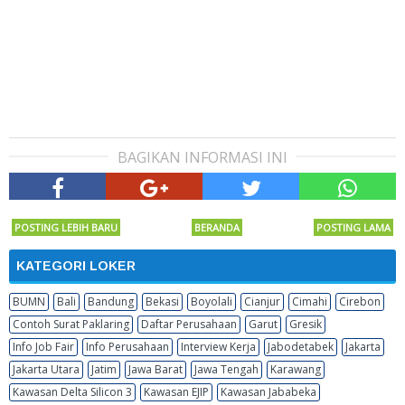
BAGIKAN INFORMASI INI
POSTING LEBIH BARU
BERANDA
POSTING LAMA
KATEGORI LOKER
BUMN
Bali
Bandung
Bekasi
Boyolali
Cianjur
Cimahi
Cirebon
Contoh Surat Paklaring
Daftar Perusahaan
Garut
Gresik
Info Job Fair
Info Perusahaan
Interview Kerja
Jabodetabek
Jakarta
Jakarta Utara
Jatim
Jawa Barat
Jawa Tengah
Karawang
Kawasan Delta Silicon 3
Kawasan EJIP
Kawasan Jababeka