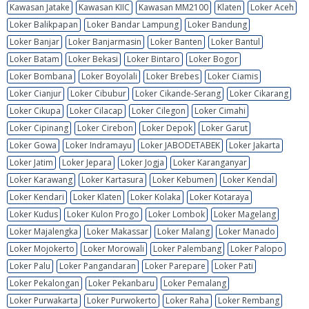
Kawasan Jatake
Kawasan KIIC
Kawasan MM2100
Klaten
Loker Aceh
Loker Balikpapan
Loker Bandar Lampung
Loker Bandung
Loker Banjar
Loker Banjarmasin
Loker Banten
Loker Bantul
Loker Batam
Loker Bekasi
Loker Bintaro
Loker Bogor
Loker Bombana
Loker Boyolali
Loker Brebes
Loker Ciamis
Loker Cianjur
Loker Cibubur
Loker Cikande-Serang
Loker Cikarang
Loker Cikupa
Loker Cilacap
Loker Cilegon
Loker Cimahi
Loker Cipinang
Loker Cirebon
Loker Depok
Loker Garut
Loker Gowa
Loker Indramayu
Loker JABODETABEK
Loker Jakarta
Loker Jatim
Loker Jepara
Loker Jogja
Loker Karanganyar
Loker Karawang
Loker Kartasura
Loker Kebumen
Loker Kendal
Loker Kendari
Loker Klaten
Loker Kolaka
Loker Kotaraya
Loker Kudus
Loker Kulon Progo
Loker Lombok
Loker Magelang
Loker Majalengka
Loker Makassar
Loker Malang
Loker Manado
Loker Mojokerto
Loker Morowali
Loker Palembang
Loker Palopo
Loker Palu
Loker Pangandaran
Loker Parepare
Loker Pati
Loker Pekalongan
Loker Pekanbaru
Loker Pemalang
Loker Purwakarta
Loker Purwokerto
Loker Raha
Loker Rembang