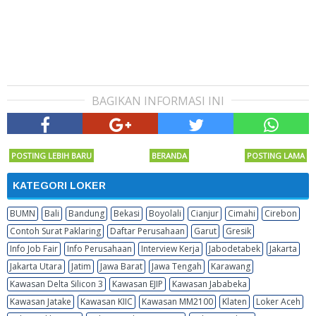
BAGIKAN INFORMASI INI
POSTING LEBIH BARU
BERANDA
POSTING LAMA
KATEGORI LOKER
BUMN
Bali
Bandung
Bekasi
Boyolali
Cianjur
Cimahi
Cirebon
Contoh Surat Paklaring
Daftar Perusahaan
Garut
Gresik
Info Job Fair
Info Perusahaan
Interview Kerja
Jabodetabek
Jakarta
Jakarta Utara
Jatim
Jawa Barat
Jawa Tengah
Karawang
Kawasan Delta Silicon 3
Kawasan EJIP
Kawasan Jababeka
Kawasan Jatake
Kawasan KIIC
Kawasan MM2100
Klaten
Loker Aceh